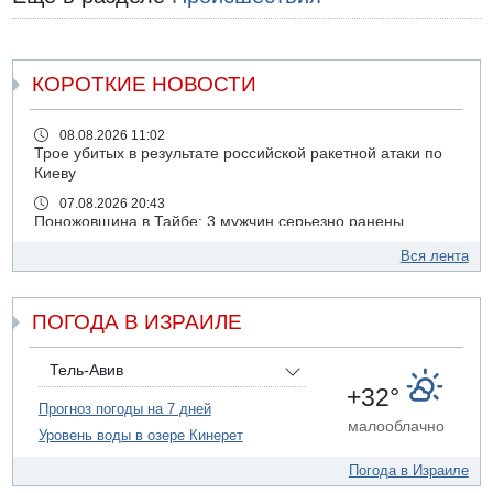
КОРОТКИЕ НОВОСТИ
08.08.2026 11:02
Трое убитых в результате российской ракетной атаки по
Киеву
07.08.2026 20:43
Поножовщина в Тайбе: 3 мужчин серьезно ранены
07.08.2026 20:41
Вся лента
Ynet: "Хизбалла" запустила БПЛА со взрывчаткой по
силам ЦАХАЛ
ПОГОДА В ИЗРАИЛЕ
07.08.2026 19:16
ДТП в Ашдоде: тяжело ранены двое маленьких детей
07.08.2026 19:14
Тель-Авив
Скончался водитель, врезавшийся в стену в
+32°
Иерусалиме
Прогноз погоды на 7 дней
малооблачно
Уровень воды в озере Кинерет
07.08.2026 17:57
Подозреваемый в домогательствах в хостеле - Гильбоа
Погода в Израиле
Дахан