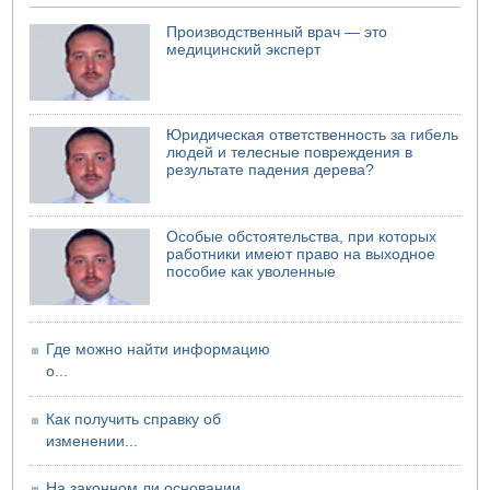
07.08.2026 08:29
Стрельба в школе Таиланда
Производственный врач — это
медицинский эксперт
07.08.2026 06:47
Недалеко от Бейт-Шемеша погиб велосипедист
07.08.2026 06:24
Саудовская Аравия сообщает о нападении хуситов
Юридическая ответственность за гибель
06.08.2026 13:43
людей и телесные повреждения в
И еще иранские агенты
результате падения дерева?
06.08.2026 13:13
Арестованы двое подозреваемых в стрельбе по
электрической компании
Особые обстоятельства, при которых
работники имеют право на выходное
06.08.2026 13:07
пособие как уволенные
Возле Кирьят-Арбы пожар на местности
Где можно найти информацию
о...
Как получить справку об
изменении...
На законном ли основании...