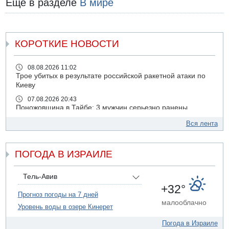
Еще в разделе
В мире
КОРОТКИЕ НОВОСТИ
08.08.2026 11:02
Трое убитых в результате российской ракетной атаки по
Киеву
07.08.2026 20:43
Поножовщина в Тайбе: 3 мужчин серьезно ранены
07.08.2026 20:41
Вся лента
Ynet: "Хизбалла" запустила БПЛА со взрывчаткой по
силам ЦАХАЛ
ПОГОДА В ИЗРАИЛЕ
07.08.2026 19:16
ДТП в Ашдоде: тяжело ранены двое маленьких детей
07.08.2026 19:14
Тель-Авив
Скончался водитель, врезавшийся в стену в
+32°
Иерусалиме
Прогноз погоды на 7 дней
малооблачно
Уровень воды в озере Кинерет
07.08.2026 17:57
Подозреваемый в домогательствах в хостеле - Гильбоа
Погода в Израиле
Дахан