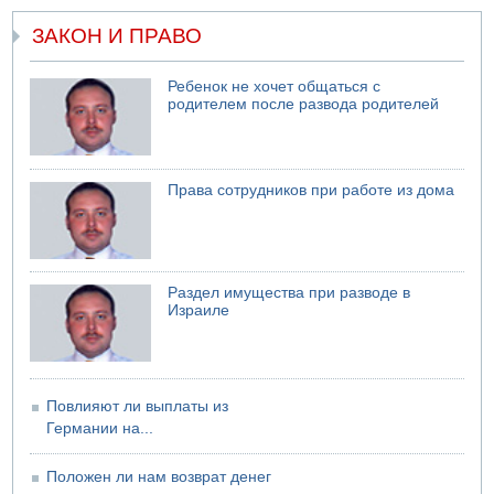
07.08.2026 08:29
ЗАКОН И ПРАВО
Стрельба в школе Таиланда
07.08.2026 06:47
Недалеко от Бейт-Шемеша погиб велосипедист
Ребенок не хочет общаться с
родителем после развода родителей
07.08.2026 06:24
Саудовская Аравия сообщает о нападении хуситов
06.08.2026 13:43
И еще иранские агенты
Права сотрудников при работе из дома
06.08.2026 13:13
Арестованы двое подозреваемых в стрельбе по
электрической компании
06.08.2026 13:07
Раздел имущества при разводе в
Возле Кирьят-Арбы пожар на местности
Израиле
Повлияют ли выплаты из
Германии на...
Положен ли нам возврат денег