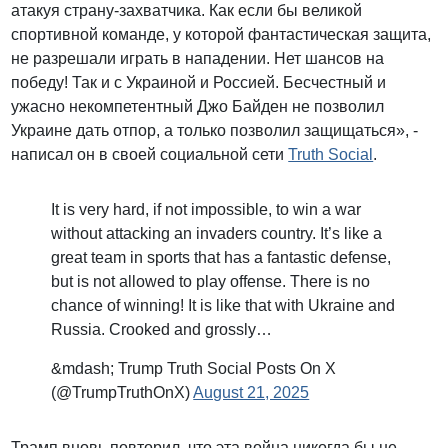
атакуя страну-захватчика. Как если бы великой
спортивной команде, у которой фантастическая защита,
не разрешали играть в нападении. Нет шансов на
победу! Так и с Украиной и Россией. Бесчестный и
ужасно некомпетентный Джо Байден не позволил
Украине дать отпор, а только позволил защищаться», -
написал он в своей социальной сети
Truth Social
.
It is very hard, if not impossible, to win a war
without attacking an invaders country. It’s like a
great team in sports that has a fantastic defense,
but is not allowed to play offense. There is no
chance of winning! It is like that with Ukraine and
Russia. Crooked and grossly…
&mdash; Trump Truth Social Posts On X
(@TrumpTruthOnX)
August 21, 2025
Трамп вновь повторил, что эта война никогда бы не