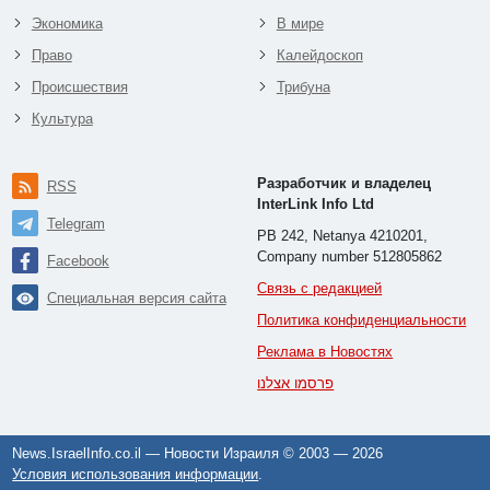
Экономика
В мире
Право
Калейдоскоп
Происшествия
Трибуна
Культура
Разработчик и владелец
RSS
InterLink Info Ltd
Telegram
PB 242, Netanya 4210201,
Company number 512805862
Facebook
Связь с редакцией
Специальная версия сайта
Политика конфиденциальности
Реклама в Новостях
פרסמו אצלנו
News.IsraelInfo.co.il — Новости Израиля © 2003 —
2026
Условия использования информации
.