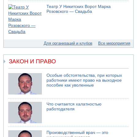
05.08.2026 10:19
Театр У Никитских Ворот Марка
Хуситы сообщают об атаке по Саудовскому танкеру
Розовского — Свадьба
05.08.2026 10:16
Левые активисты пытались ворваться в офис
"Религиозного сионизма"
05.08.2026 06:42
В Дубае поднимается дым над портом
Для организаций и клубов
Все мероприятия
05.08.2026 06:41
Еще один меморандум для Ирана
ЗАКОН И ПРАВО
Особые обстоятельства, при которых
работники имеют право на выходное
пособие как уволенные
Что считается халатностью
работодателя
Производственный врач — это