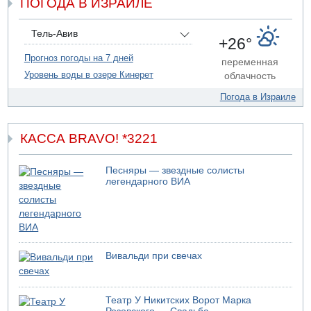
ПОГОДА В ИЗРАИЛЕ
США не будут давить на Израиль в вопросе Ливана
06.08.2026 11:41
Трое подростков ограбили сексшоп в Холоне
Тель-Авив
+26°
06.08.2026 08:45
Прогноз погоды на 7 дней
переменная
Взрыв в Северном Тель-Авиве
Уровень воды в озере Кинерет
облачность
06.08.2026 08:11
Украинская атака на российский НПЗ
Погода в Израиле
05.08.2026 18:30
Израиль провел испытания системы противоракетной
обороны "Хец"
КАССА BRAVO! *3221
05.08.2026 18:28
МАДА призывает израильтян срочно сдавать кровь
Песняры — звездные солисты
легендарного ВИА
05.08.2026 17:00
Бывший посол Израиля в ООН Гилад Эрдан объявит в
четверг о создании новой политической партии
05.08.2026 13:49
На севере Израиля на берег выбросило тело
Вивальди при свечах
05.08.2026 13:32
В России горят новые склады
05.08.2026 10:19
Театр У Никитских Ворот Марка
Хуситы сообщают об атаке по Саудовскому танкеру