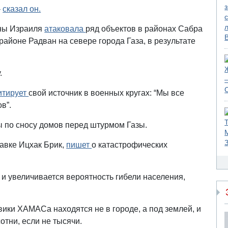
-
сказал он.
оны Израиля
атаковала
ряд объектов в районах Сабра
районе Радван на севере города Газа, в результате
у.
итирует
свой источник в военных кругах: “Мы все
в”.
 по сносу домов перед штурмом Газы.
тавке Ицхак Брик,
пишет
о катастрофических
и увеличивается вероятность гибели населения,
вики ХАМАСа находятся не в городе, а под землей, и
сотни, если не тысячи.