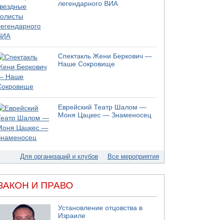
05.08.2026 13:32
легендарного ВИА
В России горят новые склады
05.08.2026 10:19
Хуситы сообщают об атаке по Саудовскому
танкеру
05.08.2026 10:16
Спектакль Жени Беркович —
Левые активисты пытались ворваться в офис
Наше Сокровище
"Религиозного сионизма"
05.08.2026 06:42
В Дубае поднимается дым над портом
05.08.2026 06:41
Еврейский Театр Шалом —
Еще один меморандум для Ирана
Моня Цацкес — Знаменосец
04.08.2026 20:31
Минздрав и Министерство экологии
сообщили о необычно высоком уровне
загрязнения воды в девяти реках и ручьях на
Для организаций и клубов
Все мероприятия
севере страны
ЗАКОН И ПРАВО
Установление отцовства в
Израиле