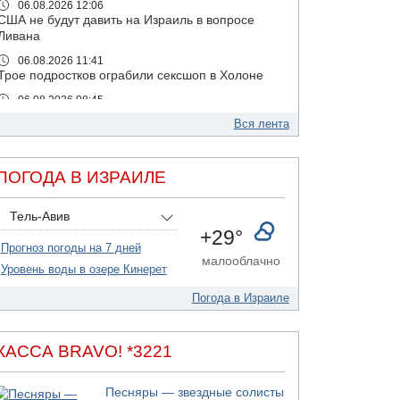
06.08.2026 12:06
США не будут давить на Израиль в вопросе
Ливана
06.08.2026 11:41
Трое подростков ограбили сексшоп в Холоне
06.08.2026 08:45
Взрыв в Северном Тель-Авиве
Вся лента
06.08.2026 08:11
Украинская атака на российский НПЗ
ПОГОДА В ИЗРАИЛЕ
05.08.2026 18:30
Израиль провел испытания системы
противоракетной обороны "Хец"
Тель-Авив
+29°
05.08.2026 18:28
Прогноз погоды на 7 дней
МАДА призывает израильтян срочно сдавать
малооблачно
кровь
Уровень воды в озере Кинерет
05.08.2026 17:00
Погода в Израиле
Бывший посол Израиля в ООН Гилад Эрдан
объявит в четверг о создании новой
политической партии
КАССА BRAVO! *3221
05.08.2026 13:49
На севере Израиля на берег выбросило тело
Песняры — звездные солисты