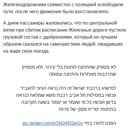
Железнодорожники совместно с полицией освободили
пути, после чего движение было восстановлено.
А днем пассажиры жаловались, что по центральной
ветке при сбитом расписании Железные дороги пустили
грузовой состав с удобрениями, который не лучшем
образом сказался на самочувствии людей, ожидавших
на жаре свои поезда.
לא מספיק שהתחנה לוהטת בלי קירור, ולא מספיק
שהרכבות מאחרות והתחנה עמוסה
למישהו ברכבת ישראל זה היה נראה הגיוני להעביר
עכשיו במסילות תל אביב רכבת משא שמלאה כנראה
בדשן ועכשיו כל מי שעמד או יעמוד בשעה הקרובה
בתחנות יסריח מקקי של פרות
pic.twitter.com/A5N04NSeUs
הפכנו להודו בחיי