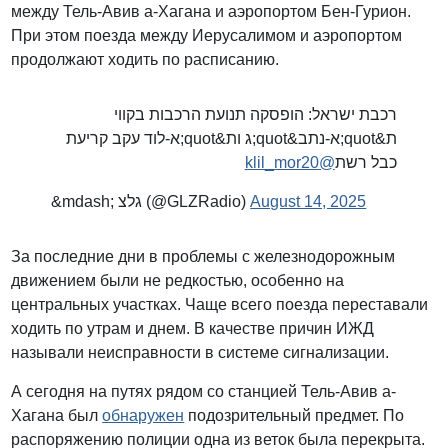
между Тель-Авив а-Хагана и аэропортом Бен-Гурион.
При этом поезда между Иерусалимом и аэропортом
продолжают ходить по расписанию.
רכבת ישראל: הופסקה תנועת הרכבות בקווי
ת&quot;א-נתב&quot;ג ות&quot;א-לוד עקב קריעת
@klil_mor20
כבל רשת
&mdash; גלצ (@GLZRadio)
August 14, 2025
За последние дни в проблемы с железнодорожным
движением были не редкостью, особенно на
центральных участках. Чаще всего поезда переставали
ходить по утрам и днем. В качестве причин ИЖД
называли неисправности в системе сигнализации.
А сегодня на путях рядом со станцией Тель-Авив а-
Хагана был
обнаружен
подозрительный предмет. По
распоряжению полиции одна из веток была перекрыта.