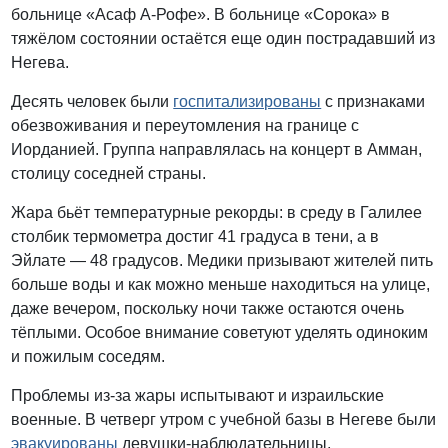
больнице «Асаф А-Рофе». В больнице «Сорока» в
тяжёлом состоянии остаётся еще один пострадавший из
Негева.
Десять человек были
госпитализированы
с признаками
обезвоживания и переутомления на границе с
Иорданией. Группа направлялась на концерт в Амман,
столицу соседней страны.
Жара бьёт температурные рекорды: в среду в Галилее
столбик термометра достиг 41 градуса в тени, а в
Эйлате — 48 градусов. Медики призывают жителей пить
больше воды и как можно меньше находиться на улице,
даже вечером, поскольку ночи также остаются очень
тёплыми. Особое внимание советуют уделять одиноким
и пожилым соседям.
Проблемы из-за жары испытывают и израильские
военные. В четверг утром с учебной базы в Негеве были
эвакуированы
девушки-наблюдательницы,