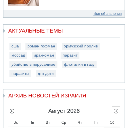
Все объявления
АКТУАЛЬНЫЕ ТЕМЫ
сша
роман гофман
ормузский пролив
моссад
иран-оман
паразит
убийство в иерусалиме
флотилия в газу
паразиты
дтп дети
АРХИВ НОВОСТЕЙ ИЗРАИЛЯ
Август 2026
Вс
Пн
Вт
Ср
Чт
Пт
Сб