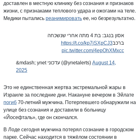
доставлен в местную клинику без сознания и признаков
жизни, с признаками теплового удара и ожогами на теле.
Медики пытались
реанимировать
ее, но безрезультатно.
אסון בנגב: בת 4 מתה אחרי שנשכחה
https://t.co/kp7jSXpCJ3
ברכב
pic.twitter.com/4epOhXMxcc
&mdash; ynet עדכוני (@ynetalerts)
August 14,
2025
Это не единственная жертва экстремальной жары в
Израиле за последние дни. Накануне вечером в Эйлате
погиб
70-летний мужчина. Потерпевшего обнаружили на
улице без сознания и доставили в больницу
«Йосефталь», где он скончался.
В Лоде сегодня мужчина потерял сознание в городском
парке. Сейчас находится в тяжёлом состоянии в