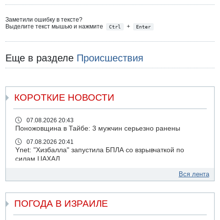
Заметили ошибку в тексте?
Выделите текст мышью и нажмите
+
Ctrl
Enter
Еще в разделе
Происшествия
КОРОТКИЕ НОВОСТИ
07.08.2026 20:43
Поножовщина в Тайбе: 3 мужчин серьезно ранены
07.08.2026 20:41
Ynet: "Хизбалла" запустила БПЛА со взрывчаткой по
силам ЦАХАЛ
07.08.2026 19:16
Вся лента
ДТП в Ашдоде: тяжело ранены двое маленьких детей
07.08.2026 19:14
ПОГОДА В ИЗРАИЛЕ
Скончался водитель, врезавшийся в стену в
Иерусалиме