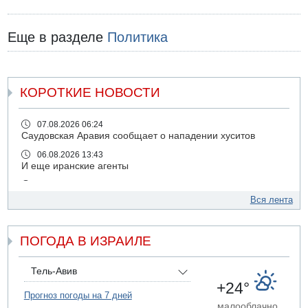
Еще в разделе
Политика
КОРОТКИЕ НОВОСТИ
07.08.2026 06:24
Саудовская Аравия сообщает о нападении хуситов
06.08.2026 13:43
И еще иранские агенты
06.08.2026 13:13
Арестованы двое подозреваемых в стрельбе по
Вся лента
электрической компании
06.08.2026 13:07
ПОГОДА В ИЗРАИЛЕ
Возле Кирьят-Арбы пожар на местности
06.08.2026 12:06
США не будут давить на Израиль в вопросе Ливана
Тель-Авив
+24°
06.08.2026 11:41
Прогноз погоды на 7 дней
Трое подростков ограбили сексшоп в Холоне
малооблачно