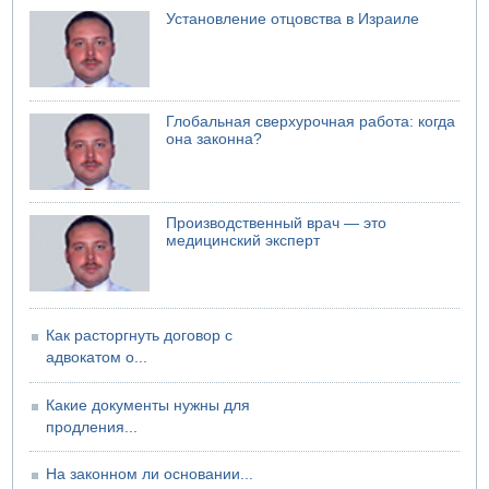
Установление отцовства в Израиле
04.08.2026 08:45
Атака на склады в Подмосковье и Ленинградской
области
04.08.2026 06:53
Суд "Ликуда" отменил решение конференции партии
Глобальная сверхурочная работа: когда
она законна?
04.08.2026 06:10
Пожар в квартире в Ашдоде
Производственный врач — это
медицинский эксперт
Как расторгнуть договор с
адвокатом о...
Какие документы нужны для
продления...
На законном ли основании...