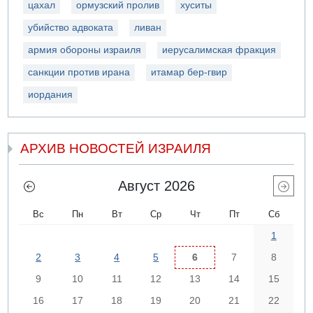
цахал
ормузский пролив
хуситы
убийство адвоката
ливан
армия обороны израиля
иерусалимская фракция
санкции против ирана
итамар бер-гвир
иордания
АРХИВ НОВОСТЕЙ ИЗРАИЛЯ
Август 2026
Вс
Пн
Вт
Ср
Чт
Пт
Сб
1
2
3
4
5
6
7
8
9
10
11
12
13
14
15
16
17
18
19
20
21
22