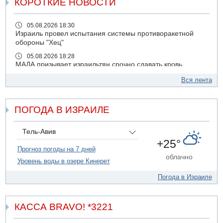
КОРОТКИЕ НОВОСТИ
05.08.2026 18:30
Израиль провел испытания системы противоракетной
обороны "Хец"
05.08.2026 18:28
МАДА призывает израильтян срочно сдавать кровь
05.08.2026 17:00
Вся лента
Бывший посол Израиля в ООН Гилад Эрдан объявит в
четверг о создании новой политической партии
ПОГОДА В ИЗРАИЛЕ
05.08.2026 13:49
На севере Израиля на берег выбросило тело
05.08.2026 13:32
Тель-Авив
В России горят новые склады
+25°
Прогноз погоды на 7 дней
05.08.2026 10:19
облачно
Уровень воды в озере Кинерет
Хуситы сообщают об атаке по Саудовскому танкеру
05.08.2026 10:16
Погода в Израиле
Левые активисты пытались ворваться в офис
"Религиозного сионизма"
КАССА BRAVO! *3221
05.08.2026 06:42
В Дубае поднимается дым над портом