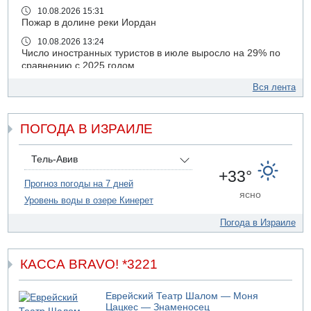
10.08.2026 15:31
Пожар в долине реки Иордан
10.08.2026 13:24
Число иностранных туристов в июле выросло на 29% по
сравнению с 2025 годом
10.08.2026 12:01
Вся лента
Ализа Блох присоединилась к правым либералам
09.08.2026 21:03
ПОГОДА В ИЗРАИЛЕ
На 4-м шоссе погиб под колесами автомобиля мужчина
лет 50
09.08.2026 20:04
Тель-Авив
Сын экс-депутата от партии ШАС арестован за
+33°
хранение незаконного оружия и наркотиков
Прогноз погоды на 7 дней
ясно
Уровень воды в озере Кинерет
09.08.2026 19:36
16-летний подросток разбился насмерть при падении
Погода в Израиле
со скалы в районе пещеры Кешет
09.08.2026 19:13
16-летний подросток упал со скалы в районе пещеры
КАССА BRAVO! *3221
Кешет (Верхняя Галилея)
09.08.2026 19:10
Еврейский Театр Шалом — Моня
Двое погибших при столкновении автомобилей на 1
Цацкес — Знаменосец