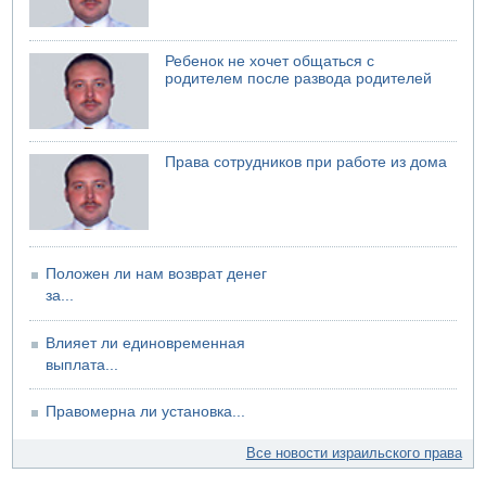
И еще иранские агенты
06.08.2026 13:13
Арестованы двое подозреваемых в стрельбе по
Ребенок не хочет общаться с
электрической компании
родителем после развода родителей
06.08.2026 13:07
Возле Кирьят-Арбы пожар на местности
06.08.2026 12:06
Права сотрудников при работе из дома
США не будут давить на Израиль в вопросе Ливана
06.08.2026 11:41
Трое подростков ограбили сексшоп в Холоне
Положен ли нам возврат денег
за...
Влияет ли единовременная
выплата...
Правомерна ли установка...
Все новости израильского права