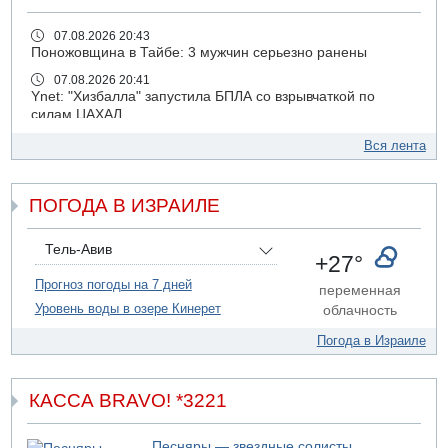
07.08.2026 20:43
Поножовщина в Тайбе: 3 мужчин серьезно ранены
07.08.2026 20:41
Ynet: "Хизбалла" запустила БПЛА со взрывчаткой по
силам ЦАХАЛ
07.08.2026 19:16
Вся лента
ДТП в Ашдоде: тяжело ранены двое маленьких детей
07.08.2026 19:14
ПОГОДА В ИЗРАИЛЕ
Скончался водитель, врезавшийся в стену в
Иерусалиме
07.08.2026 17:57
Тель-Авив
+27°
Подозреваемый в домогательствах в хостеле - Гильбоа
Дахан
Прогноз погоды на 7 дней
переменная
Уровень воды в озере Кинерет
облачность
07.08.2026 17:55
Обнародовано имя полицейского, подозреваемого в
Погода в Израиле
коррупционных отношениях с Йоавом Элиаси
07.08.2026 17:51
БАГАЦ отказался заморозить лишение налоговых льгот
КАССА BRAVO! *3221
для уклонистов-харедим
07.08.2026 17:48
Песняры — звездные солисты