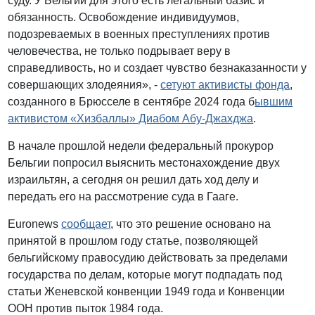
суду. У Бельгии для этого есть легальный базис и
обязанность. Освобождение индивидуумов,
подозреваемых в военных преступлениях против
человечества, не только подрывает веру в
справедливость, но и создает чувство безнаказанности у
совершающих злодеяния», -
сетуют активисты фонда
,
созданного в Брюсселе в сентябре 2024 года б
ывшим
активистом «Хизбаллы» Диабом Абу-Джахджа
.
В начале прошлой недели федеральный прокурор
Бельгии попросил выяснить местонахождение двух
израильтян, а сегодня он решил дать ход делу и
передать его на рассмотрение суда в Гааге.
Euronews
сообщает
, что это решение основано на
принятой в прошлом году статье, позволяющей
бельгийскому правосудию действовать за пределами
государства по делам, которые могут подпадать под
статьи Женевской конвенции 1949 года и Конвенции
ООН против пыток 1984 года.