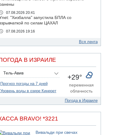
ранены
07.08.2026 20:41
Ynet: "Хизбалла" запустила БПЛА со
взрывчаткой по силам ЦАХАЛ
07.08.2026 19:16
ДТП в Ашдоде: тяжело ранены двое
маленьких детей
Вся лента
07.08.2026 19:14
Скончался водитель, врезавшийся в стену в
ПОГОДА В ИЗРАИЛЕ
Иерусалиме
07.08.2026 17:57
Тель-Авив
Подозреваемый в домогательствах в хостеле
+29°
- Гильбоа Дахан
Прогноз погоды на 7 дней
переменная
07.08.2026 17:55
Уровень воды в озере Кинерет
облачность
Обнародовано имя полицейского,
подозреваемого в коррупционных
Погода в Израиле
отношениях с Йоавом Элиаси
07.08.2026 17:51
БАГАЦ отказался заморозить лишение
КАССА BRAVO! *3221
налоговых льгот для уклонистов-харедим
07.08.2026 17:48
Вивальди при свечах