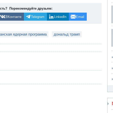
ость? Порекомендуйте друзьям:
ВКонтакте
Telegram
LinkedIn
Email
анская ядерная программа
дональд трамп