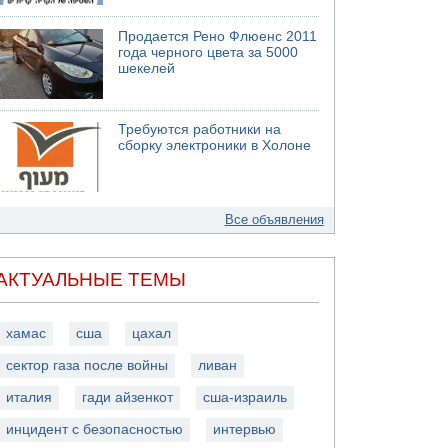
Продается Рено Флюенс 2011
года черного цвета за 5000
шекелей
Требуются работники на
сборку электроники в Холоне
Все объявления
АКТУАЛЬНЫЕ ТЕМЫ
хамас
сша
цахал
сектор газа после войны
ливан
италия
гади айзенкот
сша-израиль
инцидент с безопасностью
интервью