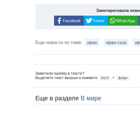
Заинтересовала нов
Facebook
Twitter
WhatsApp
Еще новости по теме:
иран
иран-сша
ир
Заметили ошибку в тексте?
Выделите текст мышью и нажмите
+
Ctrl
Enter
Еще в разделе
В мире