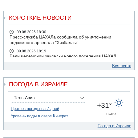
КОРОТКИЕ НОВОСТИ
09.08.2026 18:30
Пресс-служба ЦАХАЛа сообщила об уничтожении
подземного арсенала "Хизбаллы"
09.08.2026 18:19
Ради церемонии закладки нового поселения ЦАХАЛ
выгнал из дома палестинскую семью
Вся лента
09.08.2026 18:15
Мухаммед Дахлан: "Слова Нетанияху - вызов,
пренебрежение и обман по отношению к американской
ПОГОДА В ИЗРАИЛЕ
администрации и команде президента Трампа»
09.08.2026 18:10
Тель-Авив
ХАМАС объявил, что обязуется исполнять соглашение с
+31°
международными посредниками и Советом мира по
Прогноз погоды на 7 дней
"дорожной карте" из 15 пунктов
ясно
Уровень воды в озере Кинерет
09.08.2026 17:00
12-летний мальчик утонул в Иордане, упав из лодки
Погода в Израиле
09.08.2026 16:56