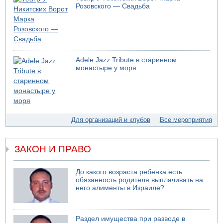
БАГАЦ отказался заморозить лишение налоговых льгот
Розовского — Свадьба
для уклонистов-харедим
07.08.2026 17:48
В Иерусалиме водитель врезался в забор и серьезно
пострадал
07.08.2026 13:47
Adele Jazz Tribute в старинном
Ливанская армия сообщила о ранении солдата
монастыре у моря
07.08.2026 13:39
Моджтаба Хаменеи в плохом состоянии
07.08.2026 11:55
Министр обороны ушел с заседания кабинета на
свадьбу
Для организаций и клубов
Все мероприятия
07.08.2026 11:05
Саудовская Аравия опасается нападения хуситов и
иракских ополченцев
ЗАКОН И ПРАВО
До какого возраста ребенка есть
обязанность родителя выплачивать на
него алименты в Израиле?
Раздел имущества при разводе в