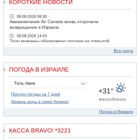
КОРОТКИЕ НОВОСТИ
09.08.2026 08:30
Авиакомпания Air Canada вновь отсрочила
возвращение в Израиль
08.08.2026 14:43
Тело мужчины обнаружено сегодня на открытой
местности недалеко от Реховота
Вся лента
08.08.2026 11:02
Трое убитых в результате российской ракетной атаки по
Киеву
ПОГОДА В ИЗРАИЛЕ
07.08.2026 20:43
Поножовщина в Тайбе: 3 мужчин серьезно ранены
Тель-Авив
07.08.2026 20:41
+31°
Ynet: "Хизбалла" запустила БПЛА со взрывчаткой по
Прогноз погоды на 7 дней
малооблачно
силам ЦАХАЛ
Уровень воды в озере Кинерет
07.08.2026 19:16
Погода в Израиле
ДТП в Ашдоде: тяжело ранены двое маленьких детей
07.08.2026 19:14
Скончался водитель, врезавшийся в стену в
КАССА BRAVO! *3221
Иерусалиме