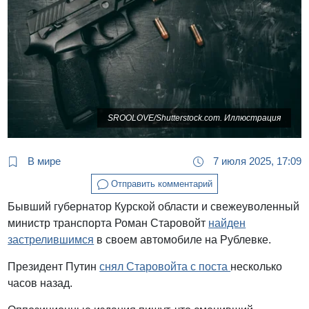
SROOLOVE/Shutterstock.com. Иллюстрация
В мире
7 июля 2025, 17:09
Отправить комментарий
Бывший губернатор Курской области и свежеуволенный
министр транспорта Роман Старовойт
найден
застрелившимся
в своем автомобиле на Рублевке.
Президент Путин
снял Старовойта с поста
несколько
часов назад.