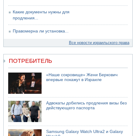
07.08.2026 17:48
Какие документы нужны для
В Иерусалиме водитель врезался в забор и серьезно
продления...
пострадал
Правомерна ли установка...
Все новости израильского права
ПОТРЕБИТЕЛЬ
«Наше сокровище» Жени Беркович
впервые покажут в Израиле
Адвокаты добились продления визы без
действующего паспорта
Samsung Galaxy Watch Ultra2 и Galaxy