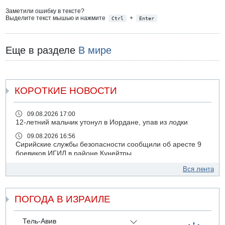
Заметили ошибку в тексте?
Выделите текст мышью и нажмите
+
Ctrl
Enter
Еще в разделе
В мире
КОРОТКИЕ НОВОСТИ
09.08.2026 17:00
12-летний мальчик утонул в Иордане, упав из лодки
09.08.2026 16:56
Сирийские службы безопасности сообщили об аресте 9
боевиков ИГИЛ в районе Кунейтры
09.08.2026 16:53
Вся лента
Прогноз погоды: с понедельника усиление жары в
удаленных от моря районах Израиля
ПОГОДА В ИЗРАИЛЕ
09.08.2026 15:49
Хуситы сообщили об ударе дроном по саудовскому НПЗ
компании Aramco
Тель-Авив