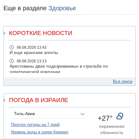
Еще в разделе
Здоровье
КОРОТКИЕ НОВОСТИ
06.08.2026 13:43
И еще иранские агенты
06.08.2026 13:13
Арестованы двое подозреваемых в стрельбе по
электрической компании
06.08.2026 13:07
Вся лента
Возле Кирьят-Арбы пожар на местности
06.08.2026 12:06
ПОГОДА В ИЗРАИЛЕ
США не будут давить на Израиль в вопросе Ливана
06.08.2026 11:41
Трое подростков ограбили сексшоп в Холоне
Тель-Авив
+27°
06.08.2026 08:45
Прогноз погоды на 7 дней
переменная
Взрыв в Северном Тель-Авиве
Уровень воды в озере Кинерет
облачность
06.08.2026 08:11