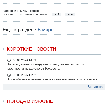
Заметили ошибку в тексте?
Выделите текст мышью и нажмите
+
Ctrl
Enter
Еще в разделе
В мире
КОРОТКИЕ НОВОСТИ
08.08.2026 14:43
Тело мужчины обнаружено сегодня на открытой
местности недалеко от Реховота
08.08.2026 11:02
Трое убитых в результате российской ракетной атаки по
Киеву
Вся лента
07.08.2026 20:43
Поножовщина в Тайбе: 3 мужчин серьезно ранены
ПОГОДА В ИЗРАИЛЕ
07.08.2026 20:41
Ynet: "Хизбалла" запустила БПЛА со взрывчаткой по