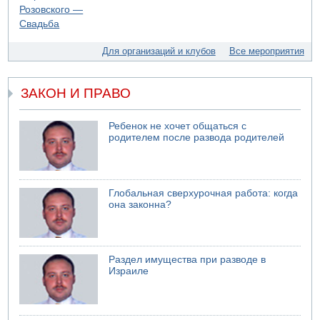
07.08.2026 11:55
Министр обороны ушел с заседания кабинета на
свадьбу
Для организаций и клубов
Все мероприятия
07.08.2026 11:05
Саудовская Аравия опасается нападения хуситов и
иракских ополченцев
ЗАКОН И ПРАВО
07.08.2026 08:29
В Бат-Яме утонул мужчина
Ребенок не хочет общаться с
родителем после развода родителей
07.08.2026 08:29
Стрельба в школе Таиланда
07.08.2026 06:47
Недалеко от Бейт-Шемеша погиб велосипедист
Глобальная сверхурочная работа: когда
07.08.2026 06:24
она законна?
Саудовская Аравия сообщает о нападении хуситов
Раздел имущества при разводе в
Израиле