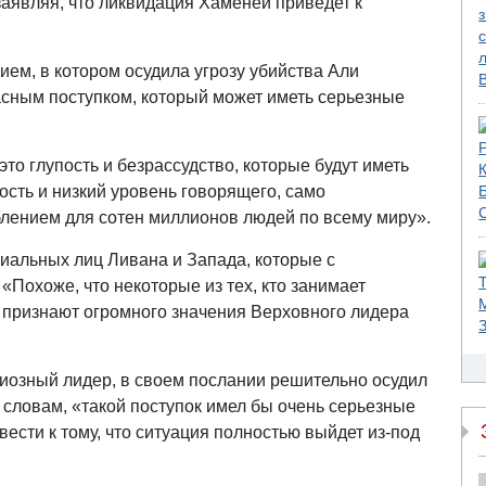
 заявляя, что ликвидация Хаменеи приведет к
ем, в котором осудила угрозу убийства Али
асным поступком, который может иметь серьезные
то глупость и безрассудство, которые будут иметь
сть и низкий уровень говорящего, само
блением для сотен миллионов людей по всему миру».
иальных лиц Ливана и Запада, которые с
«Похоже, что некоторые из тех, кто занимает
е признают огромного значения Верховного лидера
гиозный лидер, в своем послании решительно осудил
 словам, «такой поступок имел бы очень серьезные
вести к тому, что ситуация полностью выйдет из-под