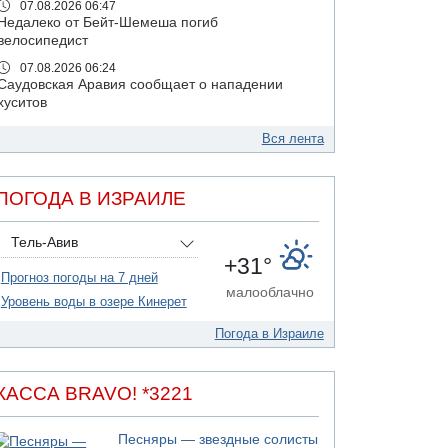
07.08.2026 06:47
Недалеко от Бейт-Шемеша погиб
велосипедист
07.08.2026 06:24
Саудовская Аравия сообщает о нападении
хуситов
06.08.2026 13:43
Вся лента
И еще иранские агенты
06.08.2026 13:13
Арестованы двое подозреваемых в стрельбе
ПОГОДА В ИЗРАИЛЕ
по электрической компании
06.08.2026 13:07
Тель-Авив
Возле Кирьят-Арбы пожар на местности
+31°
Прогноз погоды на 7 дней
06.08.2026 12:06
малооблачно
США не будут давить на Израиль в вопросе
Уровень воды в озере Кинерет
Ливана
Погода в Израиле
06.08.2026 11:41
Трое подростков ограбили сексшоп в Холоне
06.08.2026 08:45
КАССА BRAVO! *3221
Взрыв в Северном Тель-Авиве
06.08.2026 08:11
Песняры — звездные солисты
Украинская атака на российский НПЗ