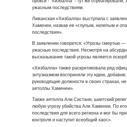
прокси - “Хизбалла” - тут же отреагировали,
ужасным последствиям.
Ливанская «Хизбалла» выступила с заявлени
Хаменеи, назвав ее «глупым, нелепым и оп
последствия».
В заявлении говорится: «Угрозы смертью — э
ужасные последствия. Несмотря на абсурдно
высказывание такой угрозы является оскор
«Хизбалла» также раскритиковала ряд офиц
энтузиазмом восприняли эту идею, добавив: 
руководящие должности в своих странах, н
аятоллы Хаменеи».
Также аятолла Али Систани, шиитский рели
любую угрозу убийства Али Хаменеи. По его
последствия для всего региона и мог бы при
контроля и наступит всеобщий хаос».