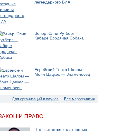
легендарного ВИА
05.08.2026 18:30
Израиль провел испытания системы
противоракетной обороны "Хец"
05.08.2026 18:28
МАДА призывает израильтян срочно сдавать
Вечер Юлии Рутберг —
кровь
Кабаре Бродячая Собака
05.08.2026 17:00
Бывший посол Израиля в ООН Гилад Эрдан
объявит в четверг о создании новой
политической партии
05.08.2026 13:49
Еврейский Театр Шалом —
На севере Израиля на берег выбросило тело
Моня Цацкес — Знаменосец
05.08.2026 13:32
В России горят новые склады
Для организаций и клубов
Все мероприятия
ЗАКОН И ПРАВО
Что считается халатностью