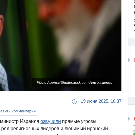
Photo Agency/Shutterstock.com Али Хаменеи
19 июня 2025, 10:37
авить комментарий
р-министр Израиля
озвучили
прямые угрозы
 ряд религиозных лидеров и любимый иранский