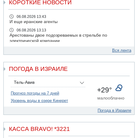
КОРОТКИЕ НОВОСТИ
06.08.2026 13:43
И еще иранские агенты
06.08.2026 13:13
Арестованы двое подозреваемых в стрельбе по
электрической компании
06.08.2026 13:07
Вся лента
Возле Кирьят-Арбы пожар на местности
06.08.2026 12:06
ПОГОДА В ИЗРАИЛЕ
США не будут давить на Израиль в вопросе Ливана
06.08.2026 11:41
Трое подростков ограбили сексшоп в Холоне
Тель-Авив
+29°
06.08.2026 08:45
Прогноз погоды на 7 дней
Взрыв в Северном Тель-Авиве
малооблачно
Уровень воды в озере Кинерет
06.08.2026 08:11
Украинская атака на российский НПЗ
Погода в Израиле
05.08.2026 18:30
Израиль провел испытания системы противоракетной
обороны "Хец"
КАССА BRAVO! *3221
05.08.2026 18:28