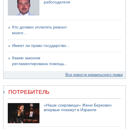
работодателя
07.08.2026 17:55
Обнародовано имя полицейского, подозреваемого в
коррупционных отношениях с Йоавом Элиаси
07.08.2026 17:51
Кто должен оплатить ремонт
БАГАЦ отказался заморозить лишение налоговых льгот
моего...
для уклонистов-харедим
07.08.2026 17:48
Имеет ли право государство...
В Иерусалиме водитель врезался в забор и серьезно
пострадал
Каким законом
регламентирована помощь...
Все новости израильского права
ПОТРЕБИТЕЛЬ
«Наше сокровище» Жени Беркович
впервые покажут в Израиле