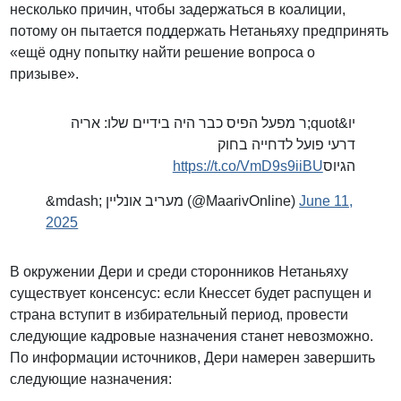
несколько причин, чтобы задержаться в коалиции,
потому он пытается поддержать Нетаньяху предпринять
«ещё одну попытку найти решение вопроса о
призыве».
יו&quot;ר מפעל הפיס כבר היה בידיים שלו: אריה
דרעי פועל לדחייה בחוק
https://t.co/VmD9s9iiBU
הגיוס
&mdash; מעריב אונליין (@MaarivOnline)
June 11,
2025
В окружении Дери и среди сторонников Нетаньяху
существует консенсус: если Кнессет будет распущен и
страна вступит в избирательный период, провести
следующие кадровые назначения станет невозможно.
По информации источников, Дери намерен завершить
следующие назначения: