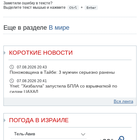
Заметили ошибку в тексте?
Выделите текст мышью и нажмите
+
Ctrl
Enter
Еще в разделе
В мире
КОРОТКИЕ НОВОСТИ
07.08.2026 20:43
Поножовщина в Тайбе: 3 мужчин серьезно ранены
07.08.2026 20:41
Ynet: "Хизбалла" запустила БПЛА со взрывчаткой по
силам ЦАХАЛ
07.08.2026 19:16
Вся лента
ДТП в Ашдоде: тяжело ранены двое маленьких детей
07.08.2026 19:14
ПОГОДА В ИЗРАИЛЕ
Скончался водитель, врезавшийся в стену в
Иерусалиме
07.08.2026 17:57
Тель-Авив
Подозреваемый в домогательствах в хостеле - Гильбоа