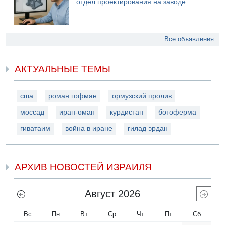
отдел проектирования на заводе
Все объявления
АКТУАЛЬНЫЕ ТЕМЫ
сша
роман гофман
ормузский пролив
моссад
иран-оман
курдистан
ботоферма
гиватаим
война в иране
гилад эрдан
АРХИВ НОВОСТЕЙ ИЗРАИЛЯ
Август 2026
Вс
Пн
Вт
Ср
Чт
Пт
Сб