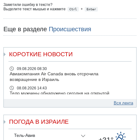
Заметили ошибку в тексте?
Выделите текст мышью и нажмите
+
Ctrl
Enter
Еще в разделе
Происшествия
КОРОТКИЕ НОВОСТИ
09.08.2026 08:30
Авиакомпания Air Canada вновь отсрочила
возвращение в Израиль
08.08.2026 14:43
Тело мужчины обнаружено сегодня на открытой
местности недалеко от Реховота
Вся лента
08.08.2026 11:02
Трое убитых в результате российской ракетной атаки по
Киеву
ПОГОДА В ИЗРАИЛЕ
07.08.2026 20:43
Поножовщина в Тайбе: 3 мужчин серьезно ранены
Тель-Авив