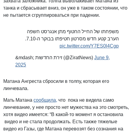
захвата заложника. Толпа выволакивает Матана из
танка и сбрасывает вниз, он уже в таком состоянии, что
не пытается сгруппироваться при падении.
משפחתו של החייל החטוף מתן אנגרסט חשפה
הערב קטע חדש מסרטון חטיפתו בבוקר ה-7.10.
pic.twitter.com/Y7ES0l4Cgp
&mdash; זירת החדשות (@ZiratNews)
June 9,
2025
Матана Ангреста сбросили в толпу, которая его
линчевала.
Мать Матана
сообщила,
что пока не видела само
линчевание, у нее просто нет мужества на это смотреть,
хотя видео имеется: “В какой-то момент я остановила
видео и не стала продолжать. Есть также тяжелые
видео из Газы, где Матана перевозят без сознания на