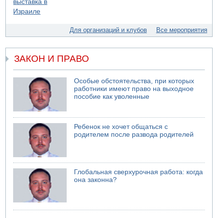
07.08.2026 13:39
Моджтаба Хаменеи в плохом состоянии
07.08.2026 11:55
Для организаций и клубов
Все мероприятия
Министр обороны ушел с заседания кабинета на
свадьбу
ЗАКОН И ПРАВО
07.08.2026 11:05
Саудовская Аравия опасается нападения хуситов и
иракских ополченцев
Особые обстоятельства, при которых
работники имеют право на выходное
пособие как уволенные
Ребенок не хочет общаться с
родителем после развода родителей
Глобальная сверхурочная работа: когда
она законна?