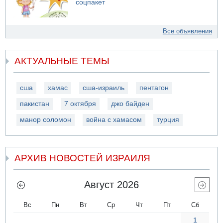
соцпакет
Все объявления
АКТУАЛЬНЫЕ ТЕМЫ
сша
хамас
сша-израиль
пентагон
пакистан
7 октября
джо байден
манор соломон
война с хамасом
турция
АРХИВ НОВОСТЕЙ ИЗРАИЛЯ
Август 2026
Вс
Пн
Вт
Ср
Чт
Пт
Сб
1