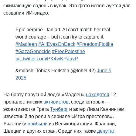
сжимающую ладонь в кулак. Это фото используется для
создания ИИ-видео.
Epic heroine - fan art. AI can’t match her real
world courage – but it can try to capture it.
#Madleen
#AllEyesOnDeck
#FreedomFlotilla
#GazaGenocide
#FreePalestine
pic.twitter.com/PK4wKPauvP
&mdash; Tobias Hellsten (@tohell42)
June 5,
2025
На борту парусной лодки «Мадлен»
находятся
12
пропалестинских
активистов
, среди которых —
экоактивистка Грета
Тунберг
и актёр Лиам Каннингем,
известный по роли в сериале «Игра престолов».
Участники
прибыли
из Великобритании, Франции,
Швеции и других стран. Среди них также
депутат