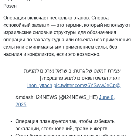
Розен
Операция включает несколько этапов. Сперва
«спокойный захват» — это термин, который используют
израильские силовые структуры для обозначения
операции по захвату судна или объекта без применения
силы или с минимальным применением силы, без
насилия и конфликтов, если это возможно.
עצירת המשט של גרטה: בישראל נערכים למניעת
הגעת המשט ושואפים למנוע פרובוקציה |
pic.twitter.com/z6YSwwJeCp
@inon_yttach
&mdash; i24NEWS (@i24NEWS_HE)
June 8,
2025
Операция планируется так, чтобы избежать
эскалации, столкновений, травм и жертв.
Силы безопасности подходят к судну, объявляют