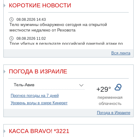
КОРОТКИЕ НОВОСТИ
08.08.2026 14:43
Тело мужчины обнаружено сегодня на открытой
местности недалеко от Реховота
08.08.2026 11:02
Трое убитых в результате российской ракетной атаки по
Киеву
Вся лента
07.08.2026 20:43
Поножовщина в Тайбе: 3 мужчин серьезно ранены
ПОГОДА В ИЗРАИЛЕ
07.08.2026 20:41
Ynet: "Хизбалла" запустила БПЛА со взрывчаткой по
силам ЦАХАЛ
Тель-Авив
+29°
07.08.2026 19:16
ДТП в Ашдоде: тяжело ранены двое маленьких детей
Прогноз погоды на 7 дней
переменная
Уровень воды в озере Кинерет
облачность
07.08.2026 19:14
Скончался водитель, врезавшийся в стену в
Погода в Израиле
Иерусалиме
07.08.2026 17:57
Подозреваемый в домогательствах в хостеле - Гильбоа
КАССА BRAVO! *3221
Дахан