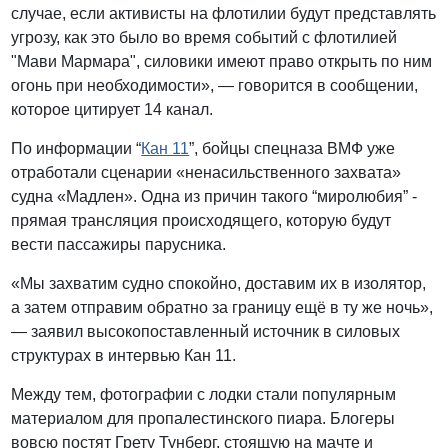
случае, если активисты на флотилии будут представлять
угрозу, как это было во время событий с флотилией
"Мави Мармара", силовики имеют право открыть по ним
огонь при необходимости», — говорится в сообщении,
которое цитирует 14 канал.
По информации “
Кан 11
”, бойцы спецназа ВМФ уже
отработали сценарии «ненасильственного захвата»
судна «Мадлен». Одна из причин такого “миролюбия” -
прямая трансляция происходящего, которую будут
вести пассажиры парусника.
«Мы захватим судно спокойно, доставим их в изолятор,
а затем отправим обратно за границу ещё в ту же ночь»,
— заявил высокопоставленный источник в силовых
структурах в интервью Кан 11.
Между тем, фотографии с лодки стали популярным
материалом для пропалестинского пиара. Блогеры
вовсю постят Грету Тунберг, стоящую на мачте и