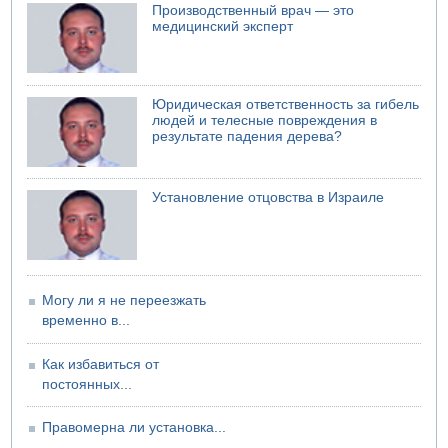
07.08.2026 08:29
Производственный врач — это
Стрельба в школе Таиланда
медицинский эксперт
07.08.2026 06:47
Недалеко от Бейт-Шемеша погиб велосипедист
07.08.2026 06:24
Юридическая ответственность за гибель
Саудовская Аравия сообщает о нападении хуситов
людей и телесные повреждения в
результате падения дерева?
Установление отцовства в Израиле
Могу ли я не переезжать
временно в...
Как избавиться от
постоянных...
Правомерна ли установка...