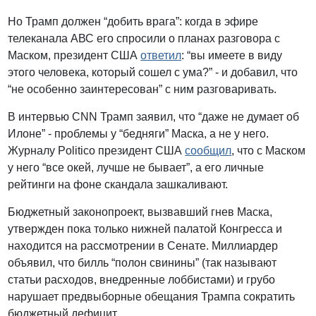
Но Трамп должен “добить врага”: когда в эфире
телеканала АВС его спросили о планах разговора с
Маском, президент США
ответил
: “вы имеете в виду
этого человека, который сошел с ума?” - и добавил, что
“не особенно заинтересован” с ним разговаривать.
В интервью CNN Трамп заявил, что “даже не думает об
Илоне” - проблемы у “бедняги” Маска, а не у него.
Журналу Politico президент США
сообщил
, что с Маском
у него “все окей, лучше не бывает”, а его личные
рейтинги на фоне скандала зашкаливают.
Бюджетный законопроект, вызвавший гнев Маска,
утвержден пока только нижней палатой Конгресса и
находится на рассмотрении в Сенате. Миллиардер
объявил, что билль “полон свинины” (так называют
статьи расходов, внедренные лоббистами) и грубо
нарушает предвыборные обещания Трампа сократить
бюджетный дефицит.