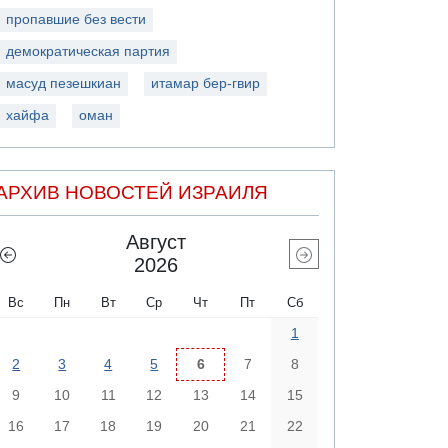
пропавшие без вести
демократическая партия
масуд пезешкиан
итамар бер-гвир
хайфа
оман
АРХИВ НОВОСТЕЙ ИЗРАИЛЯ
Август
2026
Вс
Пн
Вт
Ср
Чт
Пт
Сб
1
2
3
4
5
6
7
8
9
10
11
12
13
14
15
16
17
18
19
20
21
22