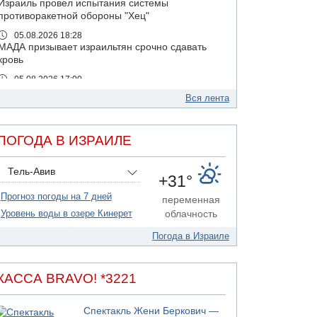
Израиль провел испытания системы
противоракетной обороны "Хец"
05.08.2026 18:28
МАДА призывает израильтян срочно сдавать
кровь
05.08.2026 17:00
Бывший посол Израиля в ООН Гилад Эрдан
Вся лента
объявит в четверг о создании новой
политической партии
05.08.2026 13:49
ПОГОДА В ИЗРАИЛЕ
На севере Израиля на берег выбросило тело
05.08.2026 13:32
Тель-Авив
+31°
В России горят новые склады
Прогноз погоды на 7 дней
05.08.2026 10:19
переменная
Хуситы сообщают об атаке по Саудовскому
Уровень воды в озере Кинерет
облачность
танкеру
Погода в Израиле
05.08.2026 10:16
Левые активисты пытались ворваться в офис
"Религиозного сионизма"
КАССА BRAVO! *3221
05.08.2026 06:42
В Дубае поднимается дым над портом
Спектакль Жени Беркович —