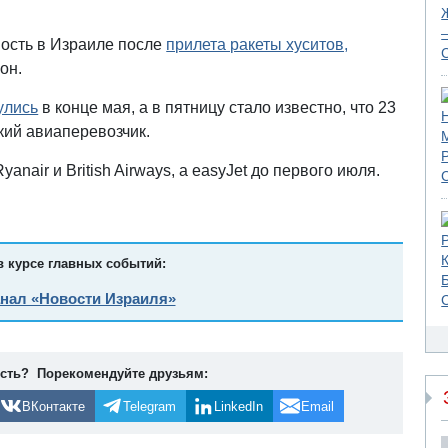
ость в Израиле после
прилета ракеты хуситов,
ион.
улись
в конце мая, а в пятницу стало известно, что 23
кий авиаперевозчик.
nair и British Airways, а easyJet до первого июля.
в курсе главных событий:
анал «Новости Израиля»
ость? Порекомендуйте друзьям:
ВКонтакте
Telegram
LinkedIn
Email