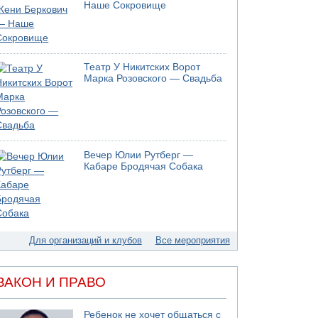
05.08.2026 06:41
Наше Сокровище
Еще один меморандум для Ирана
04.08.2026 20:31
Минздрав и Министерство экологии
сообщили о необычно высоком уровне
Театр У Никитских Ворот
загрязнения воды в девяти реках и ручьях на
Марка Розовского — Свадьба
севере страны
04.08.2026 19:20
Шоссе 6 и участок шоссе 1 в восточном
направлении в районе Бейт-Шемеша вновь
открыты для движения
Вечер Юлии Рутберг —
04.08.2026 18:17
Кабаре Бродячая Собака
75-летний мужчина получил тяжелые
ножевые ранения в результате нападения на
улице Левински в Тель-Авиве
04.08.2026 13:48
Американцы за пять месяцев израсходовали
почти все запасы ракет
Для организаций и клубов
Все мероприятия
04.08.2026 13:12
Ракетная атака на судно вблизи Омана
ЗАКОН И ПРАВО
04.08.2026 12:29
Малыш обварился супом в Бней-Браке
Ребенок не хочет общаться с