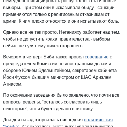
немедленно инициировать роспуск Кнессета и новые
выборы. При этом они высказывали обиду - санкции
применяются только к религиозным отказникам от
армии. К ним плохо относятся и они испытывают боль.
Однако все не так просто. Нетанияху работает над тем,
чтобы не допустить краха правительства - выборы
сейчас не сулят ему ничего хорошего.
Вечером в четверг Биби также провел
совещание
с
председателем Комиссии по иностранным делам и
обороне Юлием Эдельштейном, секретарем кабинета
Йоси Фуксом бывшим министром от ШАС Ариэлем
Атиасом.
По окончании заседания было заявлено, что почти все
вопросы решены, “осталось согласовать лишь
некоторые”, что и будет сделано в пятницу.
Два дня назад взорвалась очередная
политическая
“бомба”.
Как оказалось, Нетанияху уволил министра