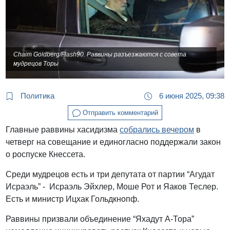
Chaim Goldberg/Flash90. Раввины разъезжаются с совета
мудрецов Торы
Политика
6 июня 2025, 09:38
Отправить комментарий
Главные раввины хасидизма
собрались вечером
в
четверг на совещание и единогласно поддержали закон
о роспуске Кнессета.
Среди мудрецов есть и три депутата от партии “Агудат
Исраэль” - Исраэль Эйхлер, Моше Рот и Яаков Теслер.
Есть и министр Ицхак Гольдкнопф.
Раввины призвали объединение “Яхадут А-Тора”