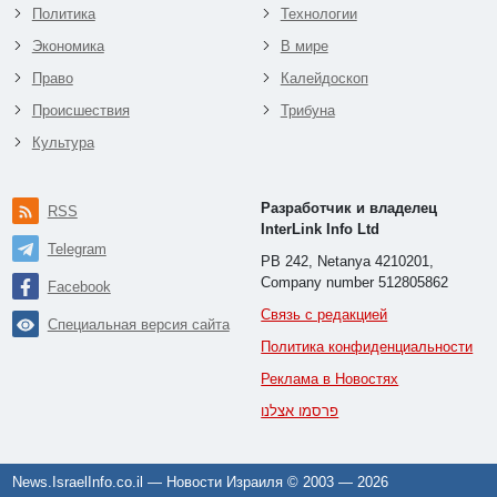
Политика
Технологии
Экономика
В мире
Право
Калейдоскоп
Происшествия
Трибуна
Культура
Разработчик и владелец
RSS
InterLink Info Ltd
Telegram
PB 242, Netanya 4210201,
Company number 512805862
Facebook
Связь с редакцией
Специальная версия сайта
Политика конфиденциальности
Реклама в Новостях
פרסמו אצלנו
News.IsraelInfo.co.il — Новости Израиля © 2003 —
2026