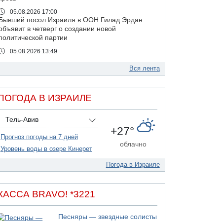
05.08.2026 17:00
Бывший посол Израиля в ООН Гилад Эрдан
объявит в четверг о создании новой
политической партии
05.08.2026 13:49
На севере Израиля на берег выбросило тело
Вся лента
05.08.2026 13:32
В России горят новые склады
05.08.2026 10:19
ПОГОДА В ИЗРАИЛЕ
Хуситы сообщают об атаке по Саудовскому
танкеру
Тель-Авив
05.08.2026 10:16
+27°
Левые активисты пытались ворваться в офис
Прогноз погоды на 7 дней
"Религиозного сионизма"
облачно
Уровень воды в озере Кинерет
05.08.2026 06:42
В Дубае поднимается дым над портом
Погода в Израиле
05.08.2026 06:41
Еще один меморандум для Ирана
КАССА BRAVO! *3221
04.08.2026 20:31
Минздрав и Министерство экологии
сообщили о необычно высоком уровне
Песняры — звездные солисты