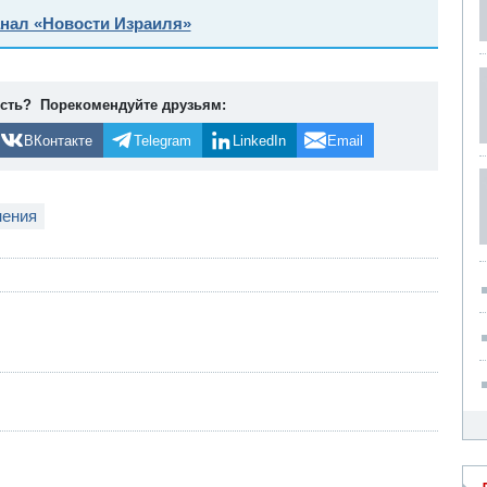
анал «Новости Израиля»
ость? Порекомендуйте друзьям:
ВКонтакте
Telegram
LinkedIn
Email
нения