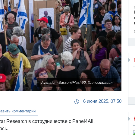
Avshalom Sassoni/Flash90. Иллюстрация
6 июня 2025, 07:50
авить комментарий
r Research в сотрудничестве с Panel4All,
ось.