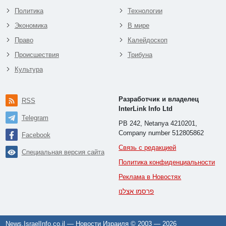
Политика
Технологии
Экономика
В мире
Право
Калейдоскоп
Происшествия
Трибуна
Культура
Разработчик и владелец
RSS
InterLink Info Ltd
Telegram
PB 242, Netanya 4210201,
Company number 512805862
Facebook
Связь с редакцией
Специальная версия сайта
Политика конфиденциальности
Реклама в Новостях
פרסמו אצלנו
News.IsraelInfo.co.il — Новости Израиля © 2003 —
2026