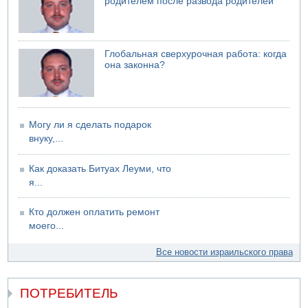
родителем после развода родителей
06.08.2026 13:07
Возле Кирьят-Арбы пожар на местности
06.08.2026 12:06
Глобальная сверхурочная работа: когда
США не будут давить на Израиль в вопросе Ливана
она законна?
06.08.2026 11:41
Трое подростков ограбили сексшоп в Холоне
Могу ли я сделать подарок
внуку,...
Как доказать Битуах Леуми, что
я...
Кто должен оплатить ремонт
моего...
Все новости израильского права
ПОТРЕБИТЕЛЬ