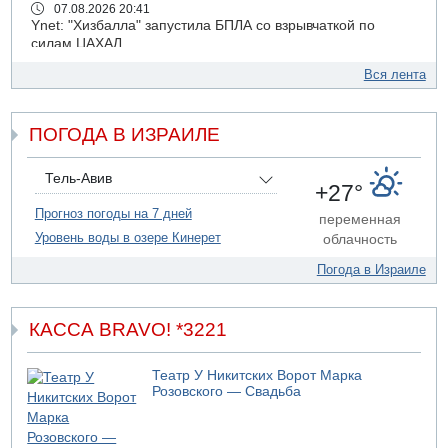
07.08.2026 20:41
Ynet: "Хизбалла" запустила БПЛА со взрывчаткой по
силам ЦАХАЛ
07.08.2026 19:16
Вся лента
ДТП в Ашдоде: тяжело ранены двое маленьких детей
07.08.2026 19:14
ПОГОДА В ИЗРАИЛЕ
Скончался водитель, врезавшийся в стену в
Иерусалиме
07.08.2026 17:57
Тель-Авив
+27°
Подозреваемый в домогательствах в хостеле - Гильбоа
Дахан
Прогноз погоды на 7 дней
переменная
Уровень воды в озере Кинерет
облачность
07.08.2026 17:55
Обнародовано имя полицейского, подозреваемого в
Погода в Израиле
коррупционных отношениях с Йоавом Элиаси
07.08.2026 17:51
БАГАЦ отказался заморозить лишение налоговых льгот
КАССА BRAVO! *3221
для уклонистов-харедим
07.08.2026 17:48
Театр У Никитских Ворот Марка
В Иерусалиме водитель врезался в забор и серьезно
Розовского — Свадьба
пострадал
07.08.2026 13:47
Ливанская армия сообщила о ранении солдата