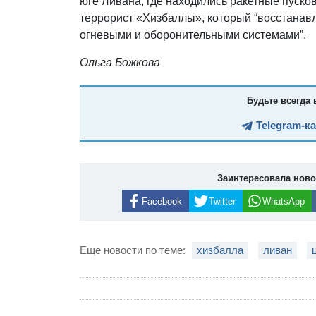
юге Ливана, где находились ракетные пуско
террорист «Хизбаллы», который “восстанав
огневыми и оборонительными системами”.
Ольга Божкова
Будьте всегда 
Telegram-к
Заинтересовала нов
Facebook
Twitter
WhatsApp
Еще новости по теме:
хизбалла
ливан