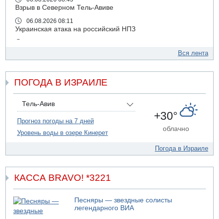
Взрыв в Северном Тель-Авиве
06.08.2026 08:11
Украинская атака на российский НПЗ
05.08.2026 18:30
Израиль провел испытания системы противоракетной
Вся лента
обороны "Хец"
05.08.2026 18:28
ПОГОДА В ИЗРАИЛЕ
МАДА призывает израильтян срочно сдавать кровь
05.08.2026 17:00
Бывший посол Израиля в ООН Гилад Эрдан объявит в
Тель-Авив
четверг о создании новой политической партии
+30°
Прогноз погоды на 7 дней
05.08.2026 13:49
облачно
Уровень воды в озере Кинерет
На севере Израиля на берег выбросило тело
05.08.2026 13:32
Погода в Израиле
В России горят новые склады
05.08.2026 10:19
Хуситы сообщают об атаке по Саудовскому танкеру
КАССА BRAVO! *3221
05.08.2026 10:16
Левые активисты пытались ворваться в офис
Песняры — звездные солисты
"Религиозного сионизма"
легендарного ВИА