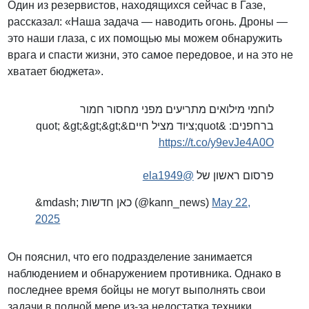
Один из резервистов, находящихся сейчас в Газе,
рассказал: «Наша задача — наводить огонь. Дроны —
это наши глаза, с их помощью мы можем обнаружить
врага и спасти жизни, это самое передовое, и на это не
хватает бюджета».
לוחמי מילואים מתריעים מפני מחסור חמור
ברחפנים: &quot;ציוד מציל חיים&quot; &gt;&gt;&gt;
https://t.co/y9evJe4A0O
@ela1949
פרסום ראשון של
&mdash; כאן חדשות (@kann_news)
May 22,
2025
Он пояснил, что его подразделение занимается
наблюдением и обнаружением противника. Однако в
последнее время бойцы не могут выполнять свои
задачи в полной мере из-за недостатка техники.