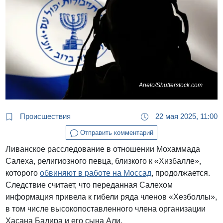
Anelo/Shutterstock.com
Происшествия
22 мая 2025, 11:00
Отправить комментарий
Ливанское расследование в отношении Мохаммада
Салеха, религиозного певца, близкого к «Хизбалле»,
которого
обвиняют в работе на Моссад
, продолжается.
Следствие считает, что переданная Салехом
информация привела к гибели ряда членов «Хезболлы»,
в том числе высокопоставленного члена организации
Хасана Бадира и его сына Али.