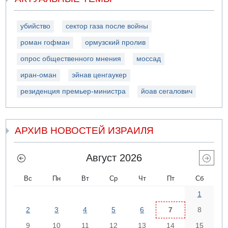
убийство
сектор газа после войны
роман гофман
ормузский пролив
опрос общественного мнения
моссад
иран-оман
эйнав ценгаукер
резиденция премьер-министра
йоав сегалович
АРХИВ НОВОСТЕЙ ИЗРАИЛЯ
Август 2026
Вс
Пн
Вт
Ср
Чт
Пт
Сб
1
2
3
4
5
6
7
8
9
10
11
12
13
14
15