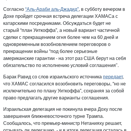
Согласно
“Аль-Араби аль-Джадид”
, в субботу вечером в
Дохе пройдет срочная встреча делегации ХАМАСа с
катарскими посредниками. Обсуждаться будет не
старый “план Уиткоффа”, а новый вариант частичной
сделки с прекращением огня более чем на 60 дней и
одновременным возобновлением переговоров о
прекращении войны “под более серьезные
американские гарантии - на этот раз США берут на себя
обязательство по исполнению условий соглашения".
Барак Равид со слов израильского источника
передает
,
что ХАМАС согласился возобновить переговоры, “но не
исключительно по плану Уиткоффа”, сохраняя за собой
право предлагать другие варианты соглашения.
Израильская делегация не покинула вчера Доху после
завершения ближневосточного турне Трампа.
Сообщалось, что премьер-министр Нетанияху решает,
отзывать ли делегацию, - и в итоге делегация осталась в