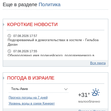
Еще в разделе
Политика
КОРОТКИЕ НОВОСТИ
07.08.2026 17:57
Подозреваемый в домогательствах в хостеле - Гильбоа
Дахан
07.08.2026 17:55
Обнародовано имя полицейского, подозреваемого в
коррупционных отношениях с Йоавом Элиаси
Вся лента
07.08.2026 17:51
БАГАЦ отказался заморозить лишение налоговых льгот
для уклонистов-харедим
ПОГОДА В ИЗРАИЛЕ
07.08.2026 17:48
В Иерусалиме водитель врезался в забор и серьезно
Тель-Авив
пострадал
+31°
Прогноз погоды на 7 дней
07.08.2026 13:47
малооблачно
Ливанская армия сообщила о ранении солдата
Уровень воды в озере Кинерет
07.08.2026 13:39