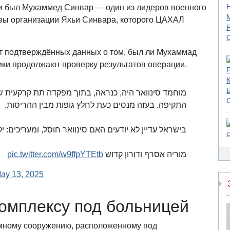
ии был Мухаммед Синвар — один из лидеров военного
ы организации Яхьи Синвара, которого ЦАХАЛ
т подтверждённых данных о том, был ли Мухаммад
ики продолжают проверку результатов операции.
מוחמד סינוואר היה, כנראה, בתוך מפקדה תת קרקעית 
התקיפה. בעזה מנסים כעת לחלץ גופות מבין ההריסות.
בישראל עדיין לא יודעים האם סינוואר חוסל, ומעריכים:.
pic.twitter.com/w9ffpYTEtb
מוריה אסרף ודורון קדוש
ay 13, 2025
комплексу под больницей
емному сооружению, расположенному под