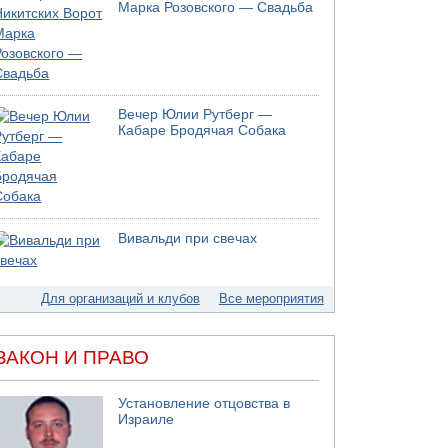
05.08.2026 17:00
Марка Розовского — Свадьба
Бывший посол Израиля в ООН Гилад Эрдан
объявит в четверг о создании новой
политической партии
05.08.2026 13:49
На севере Израиля на берег выбросило тело
Вечер Юлии Рутберг —
05.08.2026 13:32
Кабаре Бродячая Собака
В России горят новые склады
05.08.2026 10:19
Хуситы сообщают об атаке по Саудовскому
танкеру
05.08.2026 10:16
Вивальди при свечах
Левые активисты пытались ворваться в офис
"Религиозного сионизма"
Для организаций и клубов
Все мероприятия
ЗАКОН И ПРАВО
Установление отцовства в
Израиле