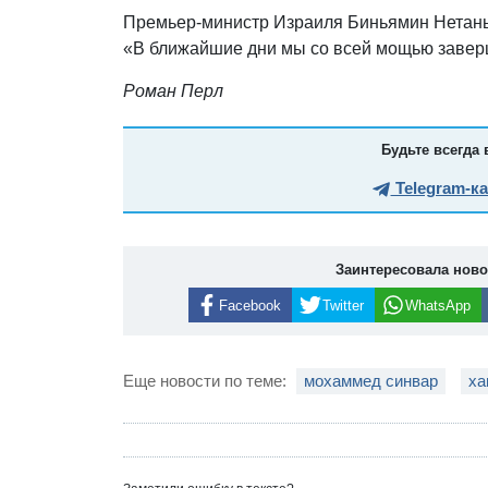
Премьер-министр Израиля Биньямин Нетанья
«В ближайшие дни мы со всей мощью заве
Роман Перл
Будьте всегда 
Telegram-к
Заинтересовала нов
Facebook
Twitter
WhatsApp
Еще новости по теме:
мохаммед синвар
ха