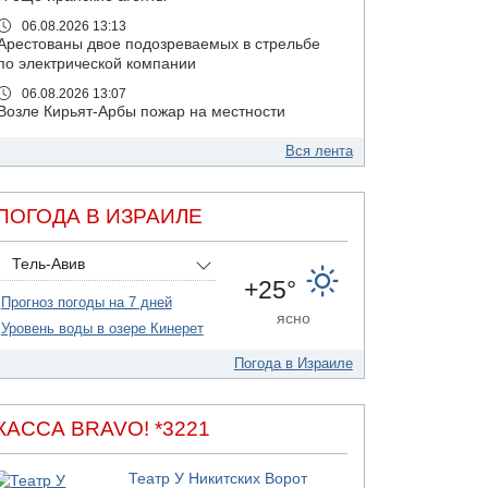
06.08.2026 13:13
Арестованы двое подозреваемых в стрельбе
по электрической компании
06.08.2026 13:07
Возле Кирьят-Арбы пожар на местности
06.08.2026 12:06
Вся лента
США не будут давить на Израиль в вопросе
Ливана
06.08.2026 11:41
ПОГОДА В ИЗРАИЛЕ
Трое подростков ограбили сексшоп в Холоне
06.08.2026 08:45
Тель-Авив
Взрыв в Северном Тель-Авиве
+25°
Прогноз погоды на 7 дней
06.08.2026 08:11
ясно
Украинская атака на российский НПЗ
Уровень воды в озере Кинерет
05.08.2026 18:30
Погода в Израиле
Израиль провел испытания системы
противоракетной обороны "Хец"
05.08.2026 18:28
КАССА BRAVO! *3221
МАДА призывает израильтян срочно сдавать
кровь
Театр У Никитских Ворот