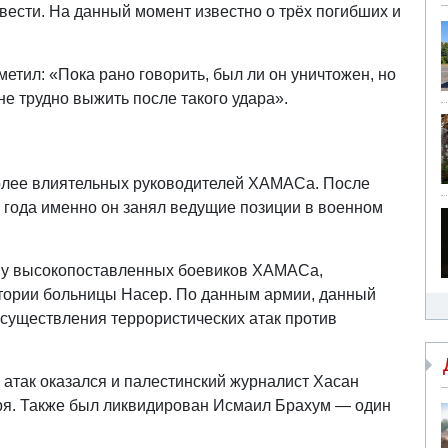
вести. На данный момент известно о трёх погибших и
метил: «Пока рано говорить, был ли он уничтожен, но
йне трудно выжить после такого удара».
олее влиятельных руководителей ХАМАСа. После
года именно он занял ведущие позиции в военном
пу высокопоставленных боевиков ХАМАСа,
тории больницы Насер. По данным армии, данный
осуществления террористических атак против
х атак оказался и палестинский журналист Хасан
бря. Также был ликвидирован Исмаил Брахум — один