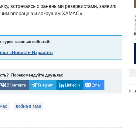
ху, встречаясь с ранеными резервистами, заявил:
ршим операцию и сокрушим ХАМАС».
в курсе главных событий:
анал «Новости Израиля»
ость? Порекомендуйте друзьям:
ВКонтакте
Telegram
LinkedIn
Email
мас
война в газе