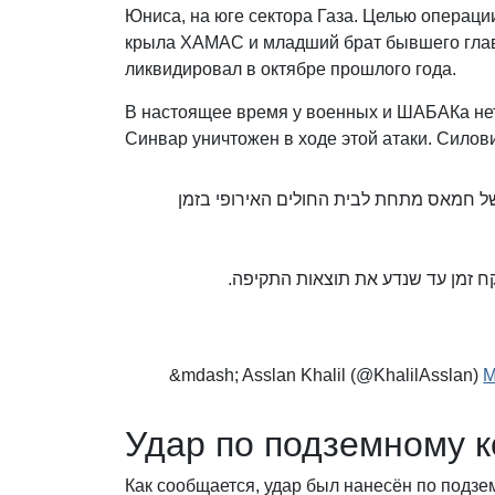
Юниса, на юге сектора Газа. Целью операц
крыла ХАМАС и младший брат бывшего глав
ликвидировал в октябре прошлого года.
В настоящее время у военных и ШАБАКа не
Синвар уничтожен в ходе этой атаки. Силов
של חמאס מתחת לבית החולים האירופי בזמן
 יקח זמן עד שנדע את תוצאות התקיפה
&mdash; Asslan Khalil (@KhalilAsslan)
M
Удар по подземному 
Как сообщается, удар был нанесён по подз