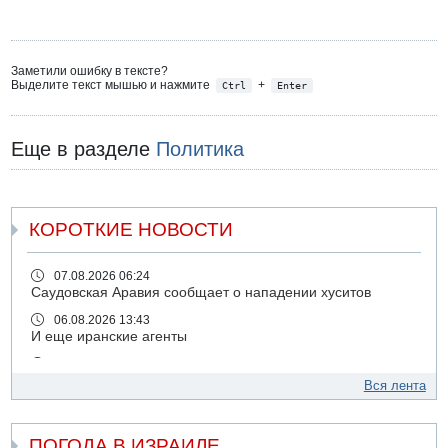
Заметили ошибку в тексте?
Выделите текст мышью и нажмите
+
Ctrl
Enter
Еще в разделе
Политика
КОРОТКИЕ НОВОСТИ
07.08.2026 06:24
Саудовская Аравия сообщает о нападении хуситов
06.08.2026 13:43
И еще иранские агенты
06.08.2026 13:13
Арестованы двое подозреваемых в стрельбе по
Вся лента
электрической компании
06.08.2026 13:07
ПОГОДА В ИЗРАИЛЕ
Возле Кирьят-Арбы пожар на местности