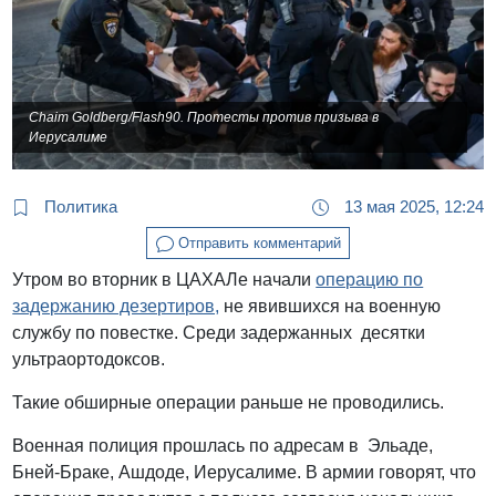
Chaim Goldberg/Flash90. Протесты против призыва в
Иерусалиме
Политика
13 мая 2025, 12:24
Отправить комментарий
Утром во вторник в ЦАХАЛе начали
операцию по
задержанию дезертиров,
не явившихся на военную
службу по повестке. Среди задержанных десятки
ультраортодоксов.
Такие обширные операции раньше не проводились.
Военная полиция прошлась по адресам в Эльаде,
Бней-Браке, Ашдоде, Иерусалиме. В армии говорят, что