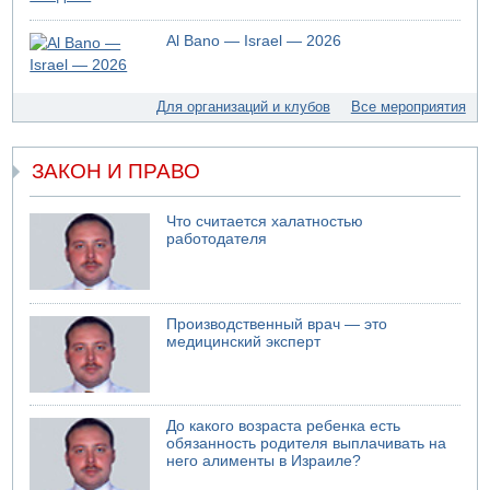
05.08.2026 10:19
Хуситы сообщают об атаке по Саудовскому танкеру
Al Bano — Israel — 2026
05.08.2026 10:16
Левые активисты пытались ворваться в офис
"Религиозного сионизма"
Для организаций и клубов
Все мероприятия
05.08.2026 06:42
В Дубае поднимается дым над портом
ЗАКОН И ПРАВО
05.08.2026 06:41
Еще один меморандум для Ирана
Что считается халатностью
работодателя
Производственный врач — это
медицинский эксперт
До какого возраста ребенка есть
обязанность родителя выплачивать на
него алименты в Израиле?