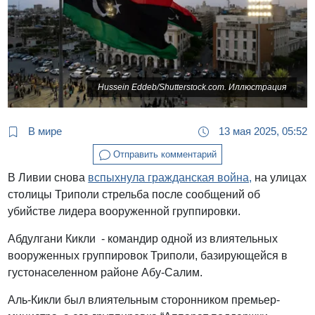
Hussein Eddeb/Shutterstock.com. Иллюстрация
В мире
13 мая 2025, 05:52
Отправить комментарий
В Ливии снова
вспыхнула гражданская война,
на улицах
столицы Триполи стрельба после сообщений об
убийстве лидера вооруженной группировки.
Абдулгани Кикли - командир одной из влиятельных
вооруженных группировок Триполи, базирующейся в
густонаселенном районе Абу-Салим.
Аль-Кикли был влиятельным сторонником премьер-