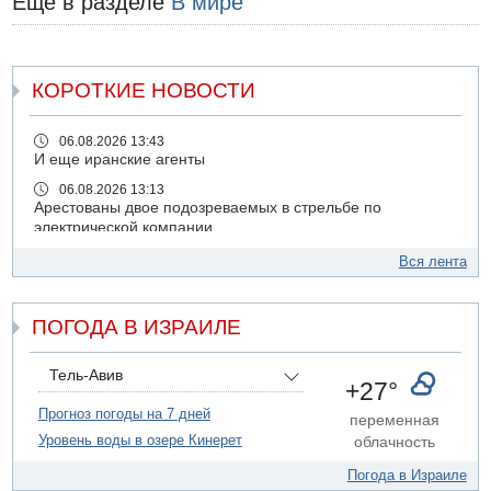
Еще в разделе
В мире
КОРОТКИЕ НОВОСТИ
06.08.2026 13:43
И еще иранские агенты
06.08.2026 13:13
Арестованы двое подозреваемых в стрельбе по
электрической компании
06.08.2026 13:07
Вся лента
Возле Кирьят-Арбы пожар на местности
06.08.2026 12:06
ПОГОДА В ИЗРАИЛЕ
США не будут давить на Израиль в вопросе Ливана
06.08.2026 11:41
Трое подростков ограбили сексшоп в Холоне
Тель-Авив
+27°
06.08.2026 08:45
Прогноз погоды на 7 дней
переменная
Взрыв в Северном Тель-Авиве
Уровень воды в озере Кинерет
облачность
06.08.2026 08:11
Украинская атака на российский НПЗ
Погода в Израиле