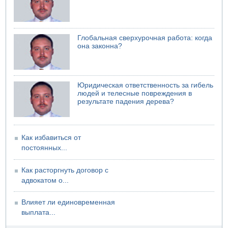
07.08.2026 06:47
Недалеко от Бейт-Шемеша погиб велосипедист
07.08.2026 06:24
Саудовская Аравия сообщает о нападении хуситов
Глобальная сверхурочная работа: когда
она законна?
Юридическая ответственность за гибель
людей и телесные повреждения в
результате падения дерева?
Как избавиться от
постоянных...
Как расторгнуть договор с
адвокатом о...
Влияет ли единовременная
выплата...