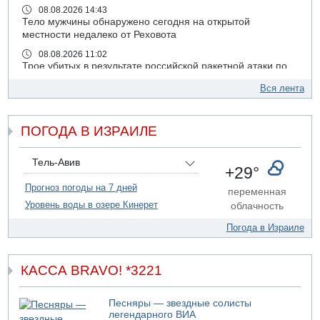
08.08.2026 14:43
Тело мужчины обнаружено сегодня на открытой
местности недалеко от Реховота
08.08.2026 11:02
Трое убитых в результате российской ракетной атаки по
Киеву
Вся лента
07.08.2026 20:43
Поножовщина в Тайбе: 3 мужчин серьезно ранены
ПОГОДА В ИЗРАИЛЕ
07.08.2026 20:41
Ynet: "Хизбалла" запустила БПЛА со взрывчаткой по
силам ЦАХАЛ
Тель-Авив
+29°
07.08.2026 19:16
ДТП в Ашдоде: тяжело ранены двое маленьких детей
Прогноз погоды на 7 дней
переменная
Уровень воды в озере Кинерет
облачность
07.08.2026 19:14
Скончался водитель, врезавшийся в стену в
Погода в Израиле
Иерусалиме
07.08.2026 17:57
Подозреваемый в домогательствах в хостеле - Гильбоа
КАССА BRAVO! *3221
Дахан
07.08.2026 17:55
Песняры — звездные солисты
Обнародовано имя полицейского, подозреваемого в
легендарного ВИА
коррупционных отношениях с Йоавом Элиаси