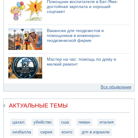
Помощник воспитателя в Бат-Яме:
достойная зарплата и хороший
соцпакет
Вакансии для геодезистов и
помощников в инженерно-
геодезической фирме
Мастер на час: помощь по дому и
мелкий ремонт
Все объявления
АКТУАЛЬНЫЕ ТЕМЫ
цахал
убийство
сша
ливан
италия
хизбалла
сирия
конго
дтп в израиле