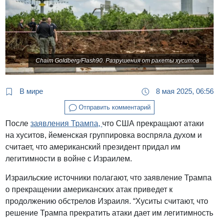
Chaim Goldberg/Flash90. Разрушения от ракеты хуситов
В мире
8 мая 2025, 06:56
Отправить комментарий
После
заявления Трампа,
что США прекращают атаки
на хуситов, йеменская группировка воспряла духом и
считает, что американский президент придал им
легитимности в войне с Израилем.
Израильские источники полагают, что заявление Трампа
о прекращении американских атак приведет к
продолжению обстрелов Израиля. “Хуситы считают, что
решение Трампа прекратить атаки дает им легитимность