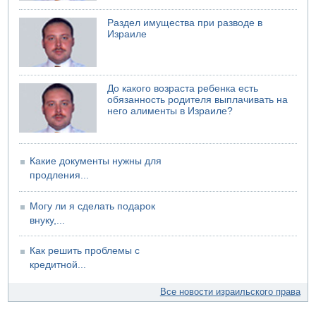
07.08.2026 06:47
Раздел имущества при разводе в
Недалеко от Бейт-Шемеша погиб велосипедист
Израиле
07.08.2026 06:24
Саудовская Аравия сообщает о нападении хуситов
До какого возраста ребенка есть
обязанность родителя выплачивать на
него алименты в Израиле?
Какие документы нужны для
продления...
Могу ли я сделать подарок
внуку,...
Как решить проблемы с
кредитной...
Все новости израильского права