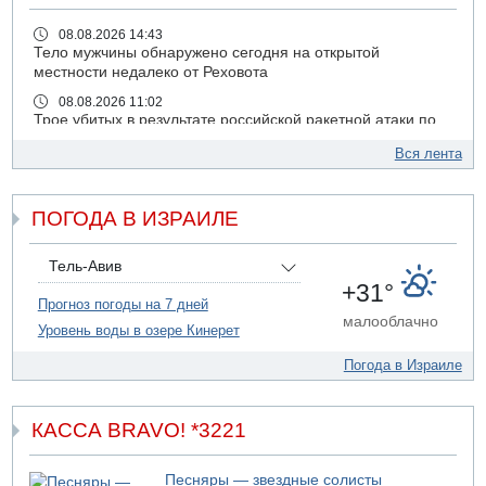
08.08.2026 14:43
Тело мужчины обнаружено сегодня на открытой
местности недалеко от Реховота
08.08.2026 11:02
Трое убитых в результате российской ракетной атаки по
Киеву
Вся лента
07.08.2026 20:43
Поножовщина в Тайбе: 3 мужчин серьезно ранены
ПОГОДА В ИЗРАИЛЕ
07.08.2026 20:41
Ynet: "Хизбалла" запустила БПЛА со взрывчаткой по
силам ЦАХАЛ
Тель-Авив
07.08.2026 19:16
+31°
ДТП в Ашдоде: тяжело ранены двое маленьких детей
Прогноз погоды на 7 дней
малооблачно
Уровень воды в озере Кинерет
07.08.2026 19:14
Скончался водитель, врезавшийся в стену в
Погода в Израиле
Иерусалиме
07.08.2026 17:57
Подозреваемый в домогательствах в хостеле - Гильбоа
КАССА BRAVO! *3221
Дахан
07.08.2026 17:55
Песняры — звездные солисты
Обнародовано имя полицейского, подозреваемого в