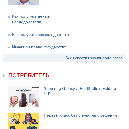
07.08.2026 17:51
БАГАЦ отказался заморозить лишение налоговых льгот
Как получить деньги
для уклонистов-харедим
наследодателя,...
07.08.2026 17:48
В Иерусалиме водитель врезался в забор и серьезно
Как получить возврат денег от...
пострадал
Имеет ли право государство...
Все новости израильского права
ПОТРЕБИТЕЛЬ
Samsung Galaxy Z Fold8 Ultra, Fold8 и
Flip8
Первый класс без случайных решений