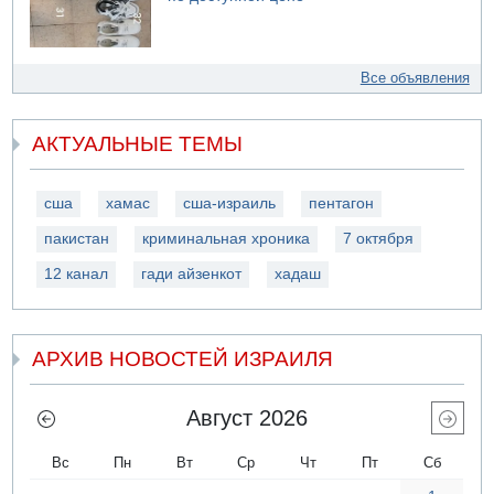
Все объявления
АКТУАЛЬНЫЕ ТЕМЫ
сша
хамас
сша-израиль
пентагон
пакистан
криминальная хроника
7 октября
12 канал
гади айзенкот
хадаш
АРХИВ НОВОСТЕЙ ИЗРАИЛЯ
Август 2026
Вс
Пн
Вт
Ср
Чт
Пт
Сб