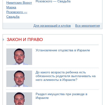
Розовского — Свадьба
08.08.2026 14:43
Тело мужчины обнаружено сегодня на открытой
местности недалеко от Реховота
08.08.2026 11:02
Трое убитых в результате российской ракетной атаки по
Киеву
Для организаций и клубов
Все мероприятия
07.08.2026 20:43
Поножовщина в Тайбе: 3 мужчин серьезно ранены
ЗАКОН И ПРАВО
07.08.2026 20:41
Ynet: "Хизбалла" запустила БПЛА со взрывчаткой по
силам ЦАХАЛ
Установление отцовства в Израиле
07.08.2026 19:16
ДТП в Ашдоде: тяжело ранены двое маленьких детей
07.08.2026 19:14
Скончался водитель, врезавшийся в стену в
До какого возраста ребенка есть
Иерусалиме
обязанность родителя выплачивать на
него алименты в Израиле?
07.08.2026 17:57
Подозреваемый в домогательствах в хостеле - Гильбоа
Дахан
Раздел имущества при разводе в
07.08.2026 17:55
Израиле
Обнародовано имя полицейского, подозреваемого в
коррупционных отношениях с Йоавом Элиаси