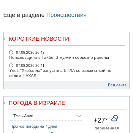
Еще в разделе
Происшествия
КОРОТКИЕ НОВОСТИ
07.08.2026 20:43
Поножовщина в Тайбе: 3 мужчин серьезно ранены
07.08.2026 20:41
Ynet: "Хизбалла" запустила БПЛА со взрывчаткой по
силам ЦАХАЛ
07.08.2026 19:16
Вся лента
ДТП в Ашдоде: тяжело ранены двое маленьких детей
07.08.2026 19:14
ПОГОДА В ИЗРАИЛЕ
Скончался водитель, врезавшийся в стену в
Иерусалиме
07.08.2026 17:57
Тель-Авив
+27°
Подозреваемый в домогательствах в хостеле - Гильбоа
Дахан
Прогноз погоды на 7 дней
переменная