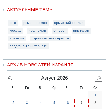
АКТУАЛЬНЫЕ ТЕМЫ
сша
роман гофман
ормузский пролив
моссад
иран-оман
кинерет
яир голан
ирак-сша
стриминговые сервисы
педофилы в интернете
АРХИВ НОВОСТЕЙ ИЗРАИЛЯ
Август 2026
Вс
Пн
Вт
Ср
Чт
Пт
Сб
1
2
3
4
5
6
7
8