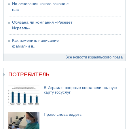
На основании какого закона с
07.08.2026 19:16
ДТП в Ашдоде: тяжело ранены двое маленьких детей
нас...
07.08.2026 19:14
Скончался водитель, врезавшийся в стену в
Обязана ли компания «Ракевет
Иерусалиме
Исраэль»...
Как изменить написание
фамилии в...
Все новости израильского права
ПОТРЕБИТЕЛЬ
В Израиле впервые составили полную
карту госуслуг
Право снова видеть