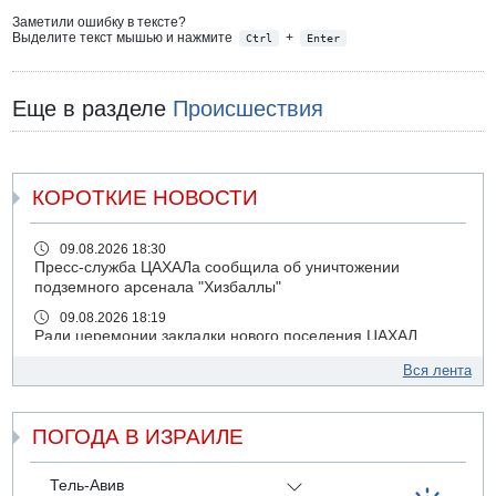
Заметили ошибку в тексте?
Выделите текст мышью и нажмите
+
Ctrl
Enter
Еще в разделе
Происшествия
КОРОТКИЕ НОВОСТИ
09.08.2026 18:30
Пресс-служба ЦАХАЛа сообщила об уничтожении
подземного арсенала "Хизбаллы"
09.08.2026 18:19
Ради церемонии закладки нового поселения ЦАХАЛ
выгнал из дома палестинскую семью
Вся лента
09.08.2026 18:15
Мухаммед Дахлан: "Слова Нетанияху - вызов,
пренебрежение и обман по отношению к американской
ПОГОДА В ИЗРАИЛЕ
администрации и команде президента Трампа»
09.08.2026 18:10
Тель-Авив
ХАМАС объявил, что обязуется исполнять соглашение с