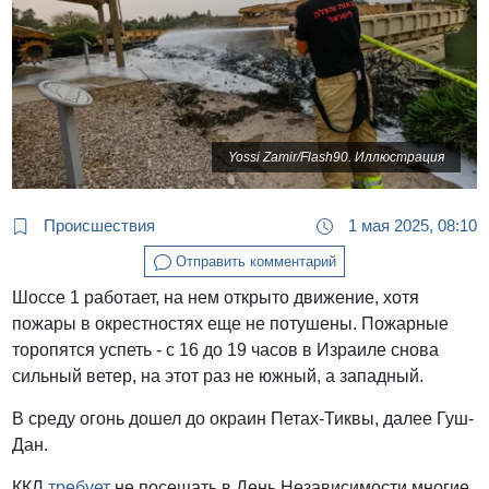
Yossi Zamir/Flash90. Иллюстрация
Происшествия
1 мая 2025, 08:10
Отправить комментарий
Шоссе 1 работает, на нем открыто движение, хотя
пожары в окрестностях еще не потушены. Пожарные
торопятся успеть - с 16 до 19 часов в Израиле снова
сильный ветер, на этот раз не южный, а западный.
В среду огонь дошел до окраин Петах-Тиквы, далее Гуш-
Дан.
ККЛ
требует
не посещать в День Независимости многие