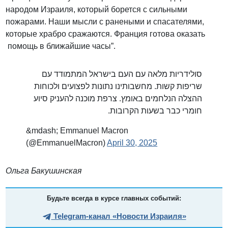
народом Израиля, который борется с сильными
пожарами. Наши мысли с ранеными и спасателями,
которые храбро сражаются. Франция готова оказать
помощь в ближайшие часы”.
סולידריות מלאה עם העם בישראל המתמודד עם
שריפות קשות. מחשבותינו נתונות לפצועים ולכוחות
ההצלה הנלחמים באומץ. צרפת מוכנה להעניק סיוע
חומרי כבר בשעות הקרובות.
&mdash; Emmanuel Macron
(@EmmanuelMacron)
April 30, 2025
Ольга Бакушинская
Будьте всегда в курсе главных событий:
Telegram-канал «Новости Израиля»