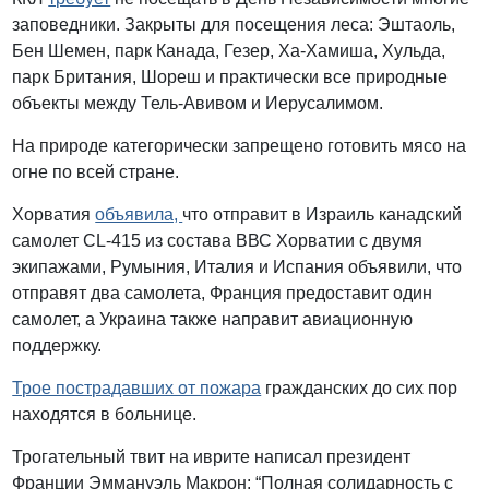
заповедники. Закрыты для посещения леса: Эштаоль,
Бен Шемен, парк Канада, Гезер, Ха-Хамиша, Хульда,
парк Британия, Шореш и практически все природные
объекты между Тель-Авивом и Иерусалимом.
На природе категорически запрещено готовить мясо на
огне по всей стране.
Хорватия
объявила,
что отправит в Израиль канадский
самолет CL-415 из состава ВВС Хорватии с двумя
экипажами, Румыния, Италия и Испания объявили, что
отправят два самолета, Франция предоставит один
самолет, а Украина также направит авиационную
поддержку.
Трое пострадавших от пожара
гражданских до сих пор
находятся в больнице.
Трогательный твит на иврите написал президент
Франции Эммануэль Макрон: “Полная солидарность с