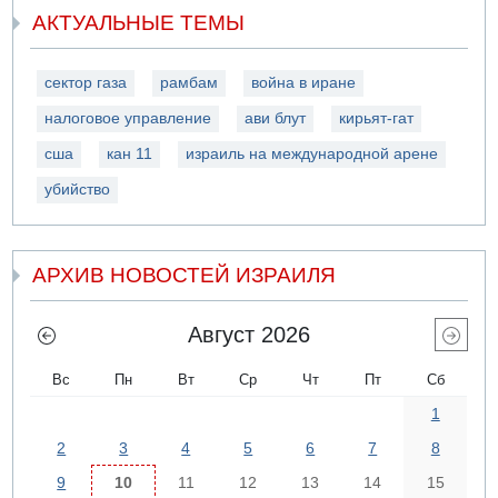
АКТУАЛЬНЫЕ ТЕМЫ
сектор газа
рамбам
война в иране
налоговое управление
ави блут
кирьят-гат
сша
кан 11
израиль на международной арене
убийство
АРХИВ НОВОСТЕЙ ИЗРАИЛЯ
Август 2026
Вс
Пн
Вт
Ср
Чт
Пт
Сб
1
2
3
4
5
6
7
8
9
10
11
12
13
14
15