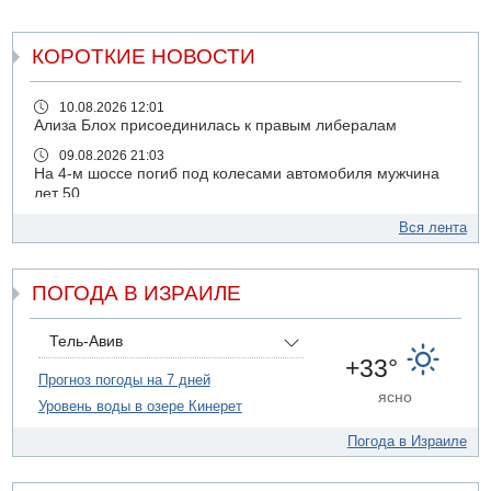
КОРОТКИЕ НОВОСТИ
10.08.2026 12:01
Ализа Блох присоединилась к правым либералам
09.08.2026 21:03
На 4-м шоссе погиб под колесами автомобиля мужчина
лет 50
09.08.2026 20:04
Вся лента
Сын экс-депутата от партии ШАС арестован за
хранение незаконного оружия и наркотиков
ПОГОДА В ИЗРАИЛЕ
09.08.2026 19:36
16-летний подросток разбился насмерть при падении
со скалы в районе пещеры Кешет
Тель-Авив
09.08.2026 19:13
+33°
16-летний подросток упал со скалы в районе пещеры
Прогноз погоды на 7 дней
ясно
Кешет (Верхняя Галилея)
Уровень воды в озере Кинерет
09.08.2026 19:10
Погода в Израиле
Двое погибших при столкновении автомобилей на 1
шоссе