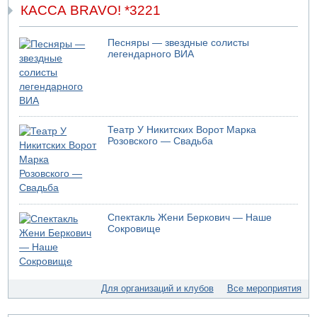
09.08.2026 18:30
КАССА BRAVO! *3221
Пресс-служба ЦАХАЛа сообщила об уничтожении
подземного арсенала "Хизбаллы"
Песняры — звездные солисты
09.08.2026 18:19
легендарного ВИА
Ради церемонии закладки нового поселения ЦАХАЛ
выгнал из дома палестинскую семью
09.08.2026 18:15
Мухаммед Дахлан: "Слова Нетанияху - вызов,
пренебрежение и обман по отношению к американской
администрации и команде президента Трампа»
Театр У Никитских Ворот Марка
Розовского — Свадьба
09.08.2026 18:10
ХАМАС объявил, что обязуется исполнять соглашение с
международными посредниками и Советом мира по
"дорожной карте" из 15 пунктов
09.08.2026 17:00
12-летний мальчик утонул в Иордане, упав из лодки
Спектакль Жени Беркович — Наше
Сокровище
09.08.2026 16:56
Сирийские службы безопасности сообщили об аресте 9
боевиков ИГИЛ в районе Кунейтры
09.08.2026 16:53
Для организаций и клубов
Все мероприятия
Прогноз погоды: с понедельника усиление жары в
удаленных от моря районах Израиля