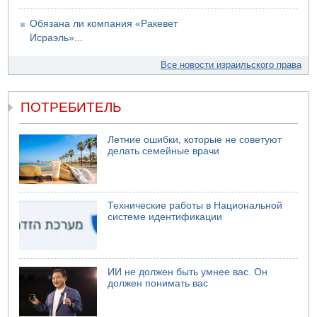
08.08.2026 14:43
Тело мужчины обнаружено сегодня на открытой
Обязана ли компания «Ракевет
местности недалеко от Реховота
Исраэль»...
Все новости израильского права
ПОТРЕБИТЕЛЬ
Летние ошибки, которые не советуют
делать семейные врачи
Технические работы в Национальной
системе идентификации
ИИ не должен быть умнее вас. Он
должен понимать вас