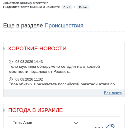
Заметили ошибку в тексте?
Выделите текст мышью и нажмите
+
Ctrl
Enter
Еще в разделе
Происшествия
КОРОТКИЕ НОВОСТИ
08.08.2026 14:43
Тело мужчины обнаружено сегодня на открытой
местности недалеко от Реховота
08.08.2026 11:02
Трое убитых в результате российской ракетной атаки по
Киеву
Вся лента
07.08.2026 20:43
Поножовщина в Тайбе: 3 мужчин серьезно ранены
ПОГОДА В ИЗРАИЛЕ
07.08.2026 20:41
Ynet: "Хизбалла" запустила БПЛА со взрывчаткой по
силам ЦАХАЛ
Тель-Авив
07.08.2026 19:16