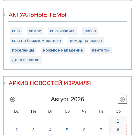
АКТУАЛЬНЫЕ ТЕМЫ
сша
хамас
сша-израиль
ливан
сша на ближнем востоке
пожар на шоссе
поселенцы
ножевое нападение
пентагон
дтп в израиле
АРХИВ НОВОСТЕЙ ИЗРАИЛЯ
Август 2026
Вс
Пн
Вт
Ср
Чт
Пт
Сб
1
2
3
4
5
6
7
8