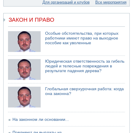
Для организаций и клубов
Все мероприятия
Министр обороны ушел с заседания кабинета на
свадьбу
07.08.2026 11:05
ЗАКОН И ПРАВО
Саудовская Аравия опасается нападения хуситов и
иракских ополченцев
Особые обстоятельства, при которых
07.08.2026 08:29
работники имеют право на выходное
В Бат-Яме утонул мужчина
пособие как уволенные
07.08.2026 08:29
Стрельба в школе Таиланда
07.08.2026 06:47
Юридическая ответственность за гибель
Недалеко от Бейт-Шемеша погиб велосипедист
людей и телесные повреждения в
результате падения дерева?
07.08.2026 06:24
Саудовская Аравия сообщает о нападении хуситов
Глобальная сверхурочная работа: когда
она законна?
На законном ли основании...
Повлияют ли выплаты из