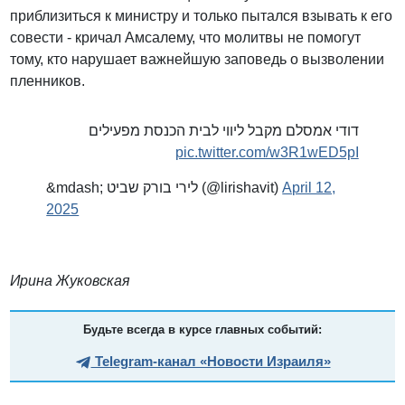
приблизиться к министру и только пытался взывать к его
совести - кричал Амсалему, что молитвы не помогут
тому, кто нарушает важнейшую заповедь о вызволении
пленников.
דודי אמסלם מקבל ליווי לבית הכנסת מפעילים
pic.twitter.com/w3R1wED5pI
&mdash; לירי בורק שביט (@lirishavit)
April 12,
2025
Ирина Жуковская
Будьте всегда в курсе главных событий:
Telegram-канал «Новости Израиля»