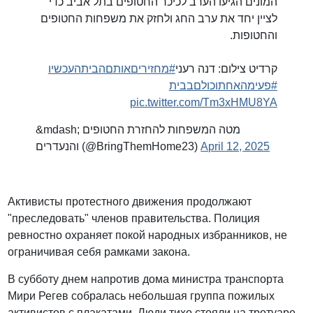
המונים הגיעו הערב לכיכר החטופים בתל אביב כדי
לציין יחד את ערב החג ולחזק את משפחות החטופים
והחטופות.
קרדיט צילום: דנה רעני
#מחזיריםאותםהביתהעכשיו
#פעימהאחתוכולםבבית
pic.twitter.com/Tm3xHMU8YA
&mdash; מטה המשפחות להחזרת החטופים
והנעדרים (@BringThemHome23)
April 12, 2025
Активисты протестного движения продолжают
"преследовать" членов правительства. Полиция
ревностно охраняет покой народных избранников, не
ограничивая себя рамками закона.
В субботу днем напротив дома министра транспорта
Мири Регев собралась небольшая группа пожилых
активистов с плакатами. Люди тихо стояли на тротуаре,