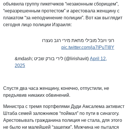
объявила группу пикетчиков “незаконным сборищем”,
“неразрешенным протестом” и арестовала женщину с
плакатом “за неподчинение полиции”. Вот как выглядит
сегодня лицо полиции Израиля:
רוני ויובל מובילי מחאת מירי רגב נעצרו
pic.twitter.com/ja7lPuTI8Y
&mdash; לירי בורק שביט (@lirishavit)
April 12,
2025
Спустя два часа женщину, конечно, отпустили, не
предъявив никаких обвинений.
Министра с тремя портфелями Дуди Амсалема активист
Штаба семей заложников “поймал” по пути в синагогу.
Арестовывать гражданина полиция не стала, для этого
не было ни малейшей “зацепки”. Мужчина не пытался