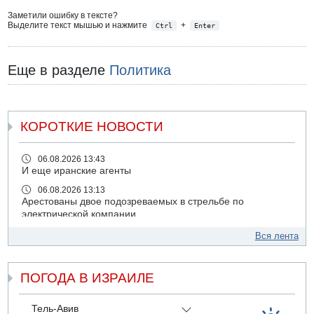
Заметили ошибку в тексте?
Выделите текст мышью и нажмите
+
Ctrl
Enter
Еще в разделе
Политика
КОРОТКИЕ НОВОСТИ
06.08.2026 13:43
И еще иранские агенты
06.08.2026 13:13
Арестованы двое подозреваемых в стрельбе по
электрической компании
06.08.2026 13:07
Вся лента
Возле Кирьят-Арбы пожар на местности
06.08.2026 12:06
ПОГОДА В ИЗРАИЛЕ
США не будут давить на Израиль в вопросе Ливана
06.08.2026 11:41
Трое подростков ограбили сексшоп в Холоне
Тель-Авив