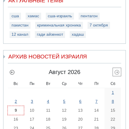
АКТУАЛЬНЫЕ ТЕМЫ
сша
хамас
сша-израиль
пентагон
пакистан
криминальная хроника
7 октября
12 канал
гади айзенкот
хадаш
АРХИВ НОВОСТЕЙ ИЗРАИЛЯ
Август 2026
Вс
Пн
Вт
Ср
Чт
Пт
Сб
1
2
3
4
5
6
7
8
9
10
11
12
13
14
15
16
17
18
19
20
21
22
23
24
25
26
27
28
29