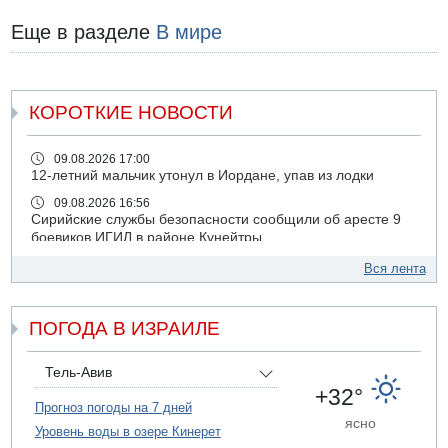
Еще в разделе
В мире
КОРОТКИЕ НОВОСТИ
09.08.2026 17:00
12-летний мальчик утонул в Иордане, упав из лодки
09.08.2026 16:56
Сирийские службы безопасности сообщили об аресте 9
боевиков ИГИЛ в районе Кунейтры
09.08.2026 16:53
Вся лента
Прогноз погоды: с понедельника усиление жары в
удаленных от моря районах Израиля
ПОГОДА В ИЗРАИЛЕ
09.08.2026 15:49
Хуситы сообщили об ударе дроном по саудовскому НПЗ
компании Aramco
Тель-Авив
09.08.2026 14:43
+32°
Умер пятилетний ребенок, забытый в закрытой машине
Прогноз погоды на 7 дней
ясно
в Лоде
Уровень воды в озере Кинерет