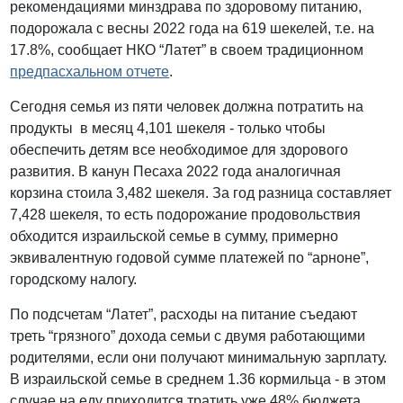
рекомендациями минздрава по здоровому питанию,
подорожала с весны 2022 года на 619 шекелей, т.е. на
17.8%, сообщает НКО “Латет” в своем традиционном
предпасхальном отчете
.
Сегодня семья из пяти человек должна потратить на
продукты в месяц 4,101 шекеля - только чтобы
обеспечить детям все необходимое для здорового
развития. В канун Песаха 2022 года аналогичная
корзина стоила 3,482 шекеля. За год разница составляет
7,428 шекеля, то есть подорожание продовольствия
обходится израильской семье в сумму, примерно
эквивалентную годовой сумме платежей по “арноне”,
городскому налогу.
По подсчетам “Латет”, расходы на питание съедают
треть “грязного” дохода семьи с двумя работающими
родителями, если они получают минимальную зарплату.
В израильской семье в среднем 1.36 кормильца - в этом
случае на еду приходится тратить уже 48% бюджета.