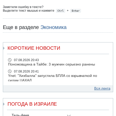
Заметили ошибку в тексте?
Выделите текст мышью и нажмите
+
Ctrl
Enter
Еще в разделе
Экономика
КОРОТКИЕ НОВОСТИ
07.08.2026 20:43
Поножовщина в Тайбе: 3 мужчин серьезно ранены
07.08.2026 20:41
Ynet: "Хизбалла" запустила БПЛА со взрывчаткой по
силам ЦАХАЛ
07.08.2026 19:16
Вся лента
ДТП в Ашдоде: тяжело ранены двое маленьких детей
07.08.2026 19:14
ПОГОДА В ИЗРАИЛЕ
Скончался водитель, врезавшийся в стену в
Иерусалиме
07.08.2026 17:57
Тель-Авив