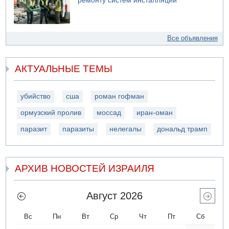
ремонту систем инсталляции
Все объявления
АКТУАЛЬНЫЕ ТЕМЫ
убийство
сша
роман гофман
ормузский пролив
моссад
иран-оман
паразит
паразиты
нелегалы
дональд трамп
АРХИВ НОВОСТЕЙ ИЗРАИЛЯ
Август 2026
Вс
Пн
Вт
Ср
Чт
Пт
Сб