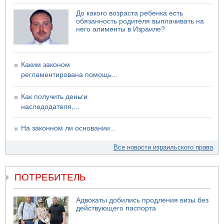
07.08.2026 17:55
До какого возраста ребенка есть
Обнародовано имя полицейского, подозреваемого в
обязанность родителя выплачивать на
коррупционных отношениях с Йоавом Элиаси
него алименты в Израиле?
07.08.2026 17:51
БАГАЦ отказался заморозить лишение налоговых льгот
для уклонистов-харедим
Каким законом
07.08.2026 17:48
регламентирована помощь...
В Иерусалиме водитель врезался в забор и серьезно
пострадал
Как получить деньги
наследодателя,...
На законном ли основании...
Все новости израильского права
ПОТРЕБИТЕЛЬ
Адвокаты добились продления визы без
действующего паспорта