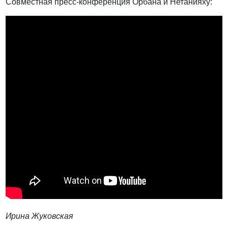
Совместная пресс-конференция Орбана и Нетанияху:
Ирина Жуковская