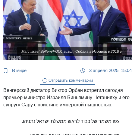
Marc Israel Sellem/POOL визит Орбана в Израиль в 2018 г.
В мире
3 апреля 2025, 15:04
Отправить комментарий
Венгерский диктатор Виктор Орбан встретил сегодня
премьер-министра Израиля Биньямину Нетанияху и его
супругу Сару с поистине имперской пышностью.
צפו משמר של כבוד לראש ממשלת ישראל נתניהו.