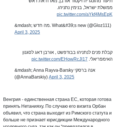
תיעוד מהונגריה ויקטור אורבן, מארח את ראש
ממשלת ישראל, בנימין נתניהו.
pic.twitter.com/aYkf4MsEpK
&mdash; מה חדש. What&#39;s new (@Gloz111)
April 3, 2025
קבלת פנים לנתניהו בבודפשט , אורבן דאג לסגנון
pic.twitter.com/EHowRcJl17
האימפריאלי.
&mdash; Anna Rayva-Barsky אנה ברסקי
(@AnnaBarskiy)
April 3, 2025
Венгрия - единственная страна ЕС, которая готова
принять Нетанияху. По случаю его визита Орбан
объявил, что страна выходит из Римского статута и
больше не признает юрисдикции Международного
уголовного суда, так как он “превратился в