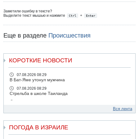
Заметили ошибку в тексте?
Выделите текст мышью и нажмите
+
Ctrl
Enter
Еще в разделе
Происшествия
КОРОТКИЕ НОВОСТИ
07.08.2026 08:29
В Бат-Яме утонул мужчина
07.08.2026 08:29
Стрельба в школе Таиланда
07.08.2026 06:47
Недалеко от Бейт-Шемеша погиб велосипедист
Вся лента
07.08.2026 06:24
Саудовская Аравия сообщает о нападении хуситов
ПОГОДА В ИЗРАИЛЕ
06.08.2026 13:43
И еще иранские агенты