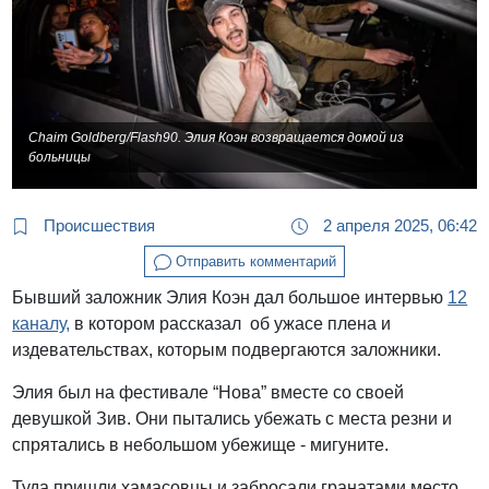
Chaim Goldberg/Flash90. Элия Коэн возвращается домой из
больницы
Происшествия
2 апреля 2025, 06:42
Отправить комментарий
Бывший заложник Элия Коэн дал большое интервью
12
каналу,
в котором рассказал об ужасе плена и
издевательствах, которым подвергаются заложники.
Элия был на фестивале “Нова” вместе со своей
девушкой Зив. Они пытались убежать с места резни и
спрятались в небольшом убежище - мигуните.
Туда пришли хамасовцы и забросали гранатами место,