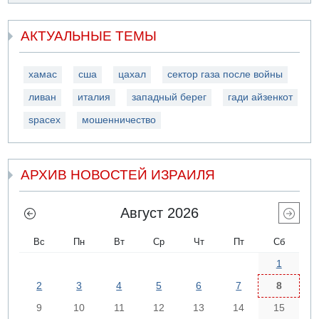
АКТУАЛЬНЫЕ ТЕМЫ
хамас
сша
цахал
сектор газа после войны
ливан
италия
западный берег
гади айзенкот
spacex
мошенничество
АРХИВ НОВОСТЕЙ ИЗРАИЛЯ
Август 2026
Вс
Пн
Вт
Ср
Чт
Пт
Сб
1
2
3
4
5
6
7
8
9
10
11
12
13
14
15