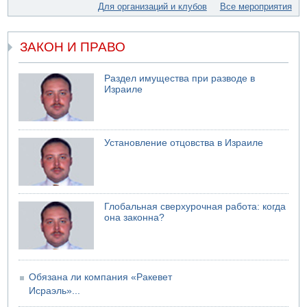
Для организаций и клубов
Все мероприятия
Министр обороны ушел с заседания кабинета на
свадьбу
07.08.2026 11:05
ЗАКОН И ПРАВО
Саудовская Аравия опасается нападения хуситов и
иракских ополченцев
Раздел имущества при разводе в
07.08.2026 08:29
Израиле
В Бат-Яме утонул мужчина
07.08.2026 08:29
Стрельба в школе Таиланда
07.08.2026 06:47
Установление отцовства в Израиле
Недалеко от Бейт-Шемеша погиб велосипедист
07.08.2026 06:24
Саудовская Аравия сообщает о нападении хуситов
Глобальная сверхурочная работа: когда
она законна?
Обязана ли компания «Ракевет
Исраэль»...