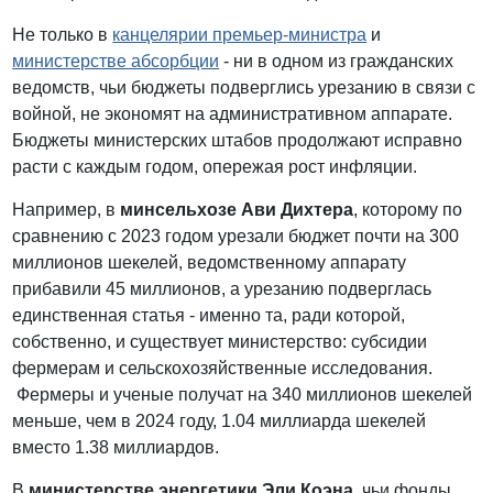
Не только в
канцелярии премьер-министра
и
министерстве абсорбции
- ни в одном из гражданских
ведомств, чьи бюджеты подверглись урезанию в связи с
войной, не экономят на административном аппарате.
Бюджеты министерских штабов продолжают исправно
расти с каждым годом, опережая рост инфляции.
Например, в
минсельхозе Ави Дихтера
, которому по
сравнению с 2023 годом урезали бюджет почти на 300
миллионов шекелей, ведомственному аппарату
прибавили 45 миллионов, а урезанию подверглась
единственная статья - именно та, ради которой,
собственно, и существует министерство: субсидии
фермерам и сельскохозяйственные исследования.
Фермеры и ученые получат на 340 миллионов шекелей
меньше, чем в 2024 году, 1.04 миллиарда шекелей
вместо 1.38 миллиардов.
В
министерстве энергетики Эли Коэна
, чьи фонды