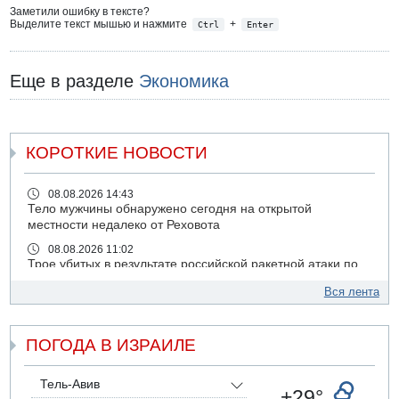
Заметили ошибку в тексте?
Выделите текст мышью и нажмите
+
Ctrl
Enter
Еще в разделе
Экономика
КОРОТКИЕ НОВОСТИ
08.08.2026 14:43
Тело мужчины обнаружено сегодня на открытой
местности недалеко от Реховота
08.08.2026 11:02
Трое убитых в результате российской ракетной атаки по
Киеву
Вся лента
07.08.2026 20:43
Поножовщина в Тайбе: 3 мужчин серьезно ранены
ПОГОДА В ИЗРАИЛЕ
07.08.2026 20:41
Ynet: "Хизбалла" запустила БПЛА со взрывчаткой по
силам ЦАХАЛ
Тель-Авив
+29°